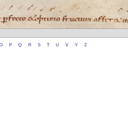
O
P
Q
R
S
T
U
V
Y
Z