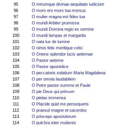
95
O mirumque divinae aequitatis iudicium
96
O mors ero mors tua morsus
97
O mulier magna est fides tua
98
O mundi Arbiter promissa
99
O mundi Domina regio ex semine
100
O mundi lampas et margarita
101
O nata lux de lumine
102
O nimis felix meritique celsi
103
O Oriens splendor lucis aeternae
104
O Pastor aeterne
105
O Pastor apostolice
106
O peccatoris solatium Maria Magdalena
107
O per omnia laudabilem
108
O Petre pastor summe et Paule
109
O pie Deus qui primum
110
O pietas immensa
111
O Placide quid me persequeris
112
O praesul magne et sacerdos
113
O princeps apostolorum
114
O pulchra inter mulieres