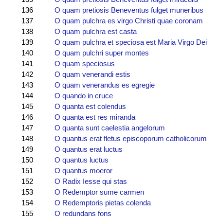
136
O quam pretiosis Beneventus fulget muneribus
137
O quam pulchra es virgo Christi quae coronam
138
O quam pulchra est casta
139
O quam pulchra et speciosa est Maria Virgo Dei
140
O quam pulchri super montes
141
O quam speciosus
142
O quam venerandi estis
143
O quam venerandus es egregie
144
O quando in cruce
145
O quanta est colendus
146
O quanta est res miranda
147
O quanta sunt caelestia angelorum
148
O quantus erat fletus episcoporum catholicorum
149
O quantus erat luctus
150
O quantus luctus
151
O quantus moeror
152
O Radix Iesse qui stas
153
O Redemptor sume carmen
154
O Redemptoris pietas colenda
155
O redundans fons