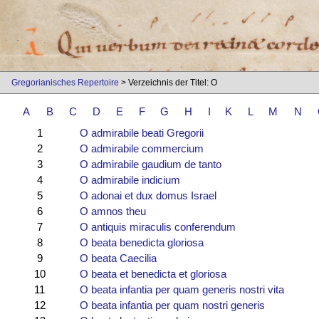
Gregorianisches Repertoire
> Verzeichnis der Titel: O
A
B
C
D
E
F
G
H
I
K
L
M
N
1
O admirabile beati Gregorii
2
O admirabile commercium
3
O admirabile gaudium de tanto
4
O admirabile indicium
5
O adonai et dux domus Israel
6
O amnos theu
7
O antiquis miraculis conferendum
8
O beata benedicta gloriosa
9
O beata Caecilia
10
O beata et benedicta et gloriosa
11
O beata infantia per quam generis nostri vita
12
O beata infantia per quam nostri generis