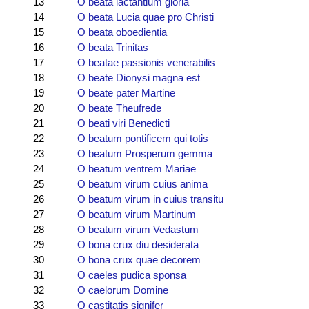
13
O beata lactantium gloria
14
O beata Lucia quae pro Christi
15
O beata oboedientia
16
O beata Trinitas
17
O beatae passionis venerabilis
18
O beate Dionysi magna est
19
O beate pater Martine
20
O beate Theufrede
21
O beati viri Benedicti
22
O beatum pontificem qui totis
23
O beatum Prosperum gemma
24
O beatum ventrem Mariae
25
O beatum virum cuius anima
26
O beatum virum in cuius transitu
27
O beatum virum Martinum
28
O beatum virum Vedastum
29
O bona crux diu desiderata
30
O bona crux quae decorem
31
O caeles pudica sponsa
32
O caelorum Domine
33
O castitatis signifer