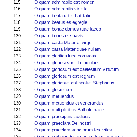
115
O quam admirabile est nomen
116
O quam admirabilis vir iste
117
O quam beata urbis habitatio
118
O quam beatus es egregie
119
O quam bonae domus tuae Iacob
120
O quam bonus et suavis
121
O quam casta Mater et virgo
122
O quam casta Mater quae nullam
123
O quam glorifica luce coruscas
124
O quam gloriosi sunt Ticinicolae
125
O quam gloriosum est caelestium virtutum
126
O quam gloriosum est regnum
127
O quam gloriosus est beatus Stephanus
128
O quam glosiosum
129
O quam metuendus
130
O quam metuendus et venerandus
131
O quam multiplicibus Batholomaee
132
O quam praecipuis laudibus
133
O quam praeclara Dei nostri
134
O quam praeclara sanctorum festivitas
135
O quam pretiosis Beneventus fulget miraculis