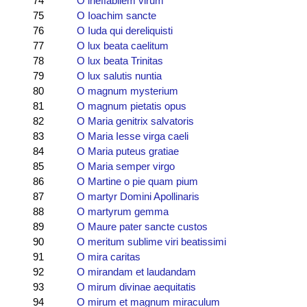
74
O ineffabilem virum
75
O Ioachim sancte
76
O Iuda qui dereliquisti
77
O lux beata caelitum
78
O lux beata Trinitas
79
O lux salutis nuntia
80
O magnum mysterium
81
O magnum pietatis opus
82
O Maria genitrix salvatoris
83
O Maria Iesse virga caeli
84
O Maria puteus gratiae
85
O Maria semper virgo
86
O Martine o pie quam pium
87
O martyr Domini Apollinaris
88
O martyrum gemma
89
O Maure pater sancte custos
90
O meritum sublime viri beatissimi
91
O mira caritas
92
O mirandam et laudandam
93
O mirum divinae aequitatis
94
O mirum et magnum miraculum