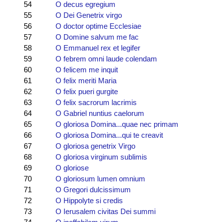
54
O decus egregium
55
O Dei Genetrix virgo
56
O doctor optime Ecclesiae
57
O Domine salvum me fac
58
O Emmanuel rex et legifer
59
O febrem omni laude colendam
60
O felicem me inquit
61
O felix meriti Maria
62
O felix pueri gurgite
63
O felix sacrorum lacrimis
64
O Gabriel nuntius caelorum
65
O gloriosa Domina...quae nec primam
66
O gloriosa Domina...qui te creavit
67
O gloriosa genetrix Virgo
68
O gloriosa virginum sublimis
69
O gloriose
70
O gloriosum lumen omnium
71
O Gregori dulcissimum
72
O Hippolyte si credis
73
O Ierusalem civitas Dei summi