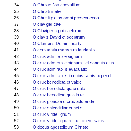
34
O Christe flos convallium
35
O Christi mater
36
O Christi pietas omni prosequenda
37
O claviger caeli
38
O Claviger regni caelorum
39
O clavis David et sceptrum
40
O Clemens Domini martyr
41
O constantia martyrum laudabilis
42
O crux admirabile signum
43
O crux admirabile signum...et sanguis eius
44
O crux admirabilis evacuatio
45
O crux admirabilis in cuius ramis pependit
46
O crux benedicta et valde
47
O crux benedicta quae sola
48
O crux benedicta quia in te
49
O crux gloriosa o crux adoranda
50
O crux splendidior cunctis
51
O crux viride lignum
52
O crux viride lignum...per quem salus
53
O decus apostolicum Christe