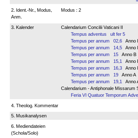
2. Ident.-Nr., Modus,
Modus : 2
Anm.
3. Kalender
Calendarium Concilii Vaticani II
Tempus adventus ult fer 5
Tempus per annum 02,6
Anno
Tempus per annum 14,5
Anno
Tempus per annum 15
Anno 
Tempus per annum 15,1
Anno
Tempus per annum 16,3
Anno
Tempus per annum 19
Anno 
Tempus per annum 19,1
Anno
Calendarium - Antiphonale Missarum 
Feria VI Quatuor Temporum Ad
4. Theolog. Kommentar
5. Musikanalysen
6. Mediendateien
(Schola/Solo)