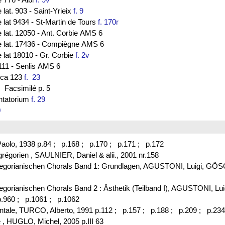
 lat. 903 - Saint-Yrieix
f. 9
e lat 9434 - St-Martin de Tours
f. 170r
e lat. 12050 - Ant. Corbie AMS 6
ce lat. 17436 - Compiègne AMS 6
e lat 18010 - Gr. Corbie
f. 2v
111 - Senlis AMS 6
lica 123
f. 23
Facsimilé p. 5
antatorium
f. 29
0
aolo, 1938 p.84 ;
p.168 ;
p.170 ;
p.171 ;
p.172
t grégorien , SAULNIER, Daniel & alii., 2001 nr.158
s Gregorianischen Chorals Band 1: Grundlagen, AGUSTONI, Luigi, G
Gregorianischen Chorals Band 2 : Ästhetik (Teilband I), AGUSTONI, L
.960 ;
p.1061 ;
p.1062
ntale, TURCO, Alberto, 1991 p.112 ;
p.157 ;
p.188 ;
p.209 ;
p.234
 , HUGLO, Michel, 2005 p.III 63