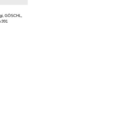
uigi, GÖSCHL,
.991