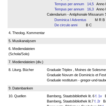
Tempus per annum 14,5
Anno
Tempus per annum 16,3
Anno
Calendarium - Antiphonale Missarum 
Dominica I Adventus
M R B 
De circulo anni
B C
4. Theolog. Kommentar
5. Musikanalysen
6. Mediendateien
(Schola/Solo)
7. Mediendateien (div.)
8. Liturg. Bücher
Graduale Triplex , Moines de Solesme
Graduale Novum de Dominicis et Fest
Graduale restitutum - gregor-und-tau
9. Datenbanken
10. Quellen
Bamberg, Staatsbibliothek lit. 6
f. 1v
Ba
Bamberg, Staatsbibliothek lit.7
f. 2r
Bav