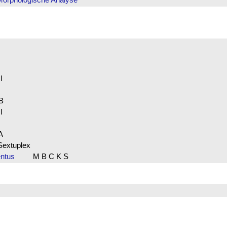
 I
 II
B
 B
 II
A
 A
Sextuplex
ventus
M B C K S