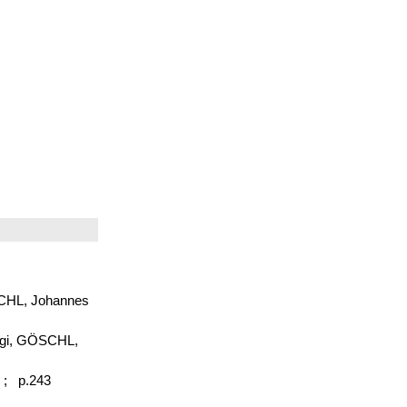
ÖSCHL, Johannes
uigi, GÖSCHL,
 ;
p.243