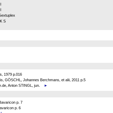
 II
 II
Sextuplex
K S
s, 1979 p.016
is, GÖSCHL, Johannes Berchmans, et alii, 2011 p.5
be.de, Anton STINGL, jun.
►
varicon p. 7
aricon p. 6