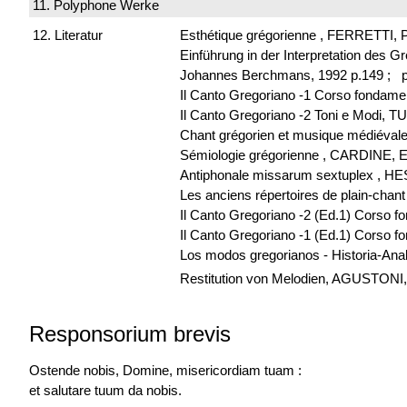
11. Polyphone Werke
12. Literatur
Esthétique grégorienne , FERRETTI, P
Einführung in der Interpretation des 
Johannes Berchmans, 1992 p.149 ;
p
Il Canto Gregoriano -1 Corso fondame
Il Canto Gregoriano -2 Toni e Modi, T
Chant grégorien et musique médiéval
Sémiologie grégorienne , CARDINE, E
Antiphonale missarum sextuplex , H
Les anciens répertoires de plain-chan
Il Canto Gregoriano -2 (Ed.1) Corso 
Il Canto Gregoriano -1 (Ed.1) Corso 
Los modos gregorianos - Historia-An
Restitution von Melodien, AGUSTONI, Lu
Responsorium brevis
Ostende nobis, Domine, misericordiam tuam :
et salutare tuum da nobis.