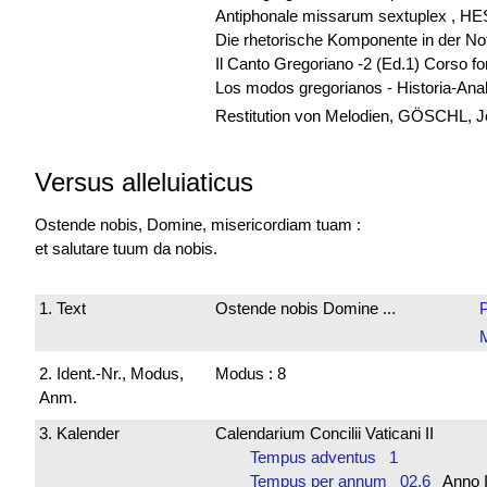
Antiphonale missarum sextuplex , H
Die rhetorische Komponente in der N
Il Canto Gregoriano -2 (Ed.1) Corso 
Los modos gregorianos - Historia-An
Restitution von Melodien, GÖSCHL, Jo
Versus alleluiaticus
Ostende nobis, Domine, misericordiam tuam :
et salutare tuum da nobis.
1. Text
Ostende nobis Domine ...
2. Ident.-Nr., Modus,
Modus : 8
Anm.
3. Kalender
Calendarium Concilii Vaticani II
Tempus adventus 1
Tempus per annum 02,6
Anno