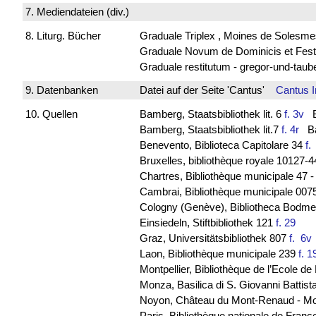
7. Mediendateien (div.)
8. Liturg. Bücher
Graduale Triplex , Moines de Solesme
Graduale Novum de Dominicis et Fest
Graduale restitutum - gregor-und-tau
9. Datenbanken
Datei auf der Seite 'Cantus'
Cantus 
10. Quellen
Bamberg, Staatsbibliothek lit. 6
f. 3v
Ba
Bamberg, Staatsbibliothek lit.7
f. 4r
Bav
Benevento, Biblioteca Capitolare 34
f
Bruxelles, bibliothèque royale 10127-
Chartres, Bibliothèque municipale 47 
Cambrai, Bibliothèque municipale 0075
Cologny (Genève), Bibliotheca Bodmeri
Einsiedeln, Stiftbibliothek 121
f. 29
Graz, Universitätsbibliothek 807
f. 6
Laon, Bibliothèque municipale 239
f. 1
Montpellier, Bibliothèque de l’Ecole 
Monza, Basilica di S. Giovanni Battist
Noyon, Château du Mont-Renaud - M
Paris, Bibliothèque nationale de Franc