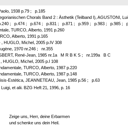
aolo, 1938 p.79 ;
p.185
Gregorianischen Chorals Band 2 : Ästhetik (Teilband I), AGUSTONI, L
.240 ;
p.474 ;
p.674 ;
p.831 ;
p.871 ;
p.959 ;
p.983 ;
p.985 ;
p
ntale, TURCO, Alberto, 1991 p.260
URCO, Alberto, 1991 p.165
e , HUGLO, Michel, 2005 p.IV 308
ugène, 1970 nr.246 ;
nr.355
ESBERT, René-Jean, 1985 nr.1a M R B K S ;
nr.199a B C
t , HUGLO, Michel, 2005 p.I 108
fondamentale, TURCO, Alberto, 1987 p.220
fondamentale, TURCO, Alberto, 1987 p.148
alisis-Estética, JEANNETEAU, Jean, 1985 p.56 ;
p.63
igi, et alii. BZG Heft 21, 1996, p. 16
Zeige uns, Herr, deine Erbarmen
und schenke uns dein Heil.