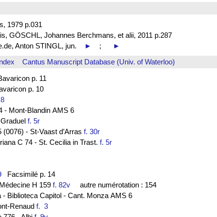
s, 1979 p.031
is, GÖSCHL, Johannes Berchmans, et alii, 2011 p.287
be.de, Anton STINGL, jun.
►
;
►
Index
Cantus Manuscript Database (Univ. of Waterloo)
varicon p. 11
aricon p. 10
. 8
44 - Mont-Blandin AMS 6
- Graduel
f. 5r
 (0076) - St-Vaast d’Arras
f. 30r
ana C 74 - St. Cecilia in Trast.
f. 5r
v
9
Facsimilé p. 14
de Médecine H 159
f. 82v
autre numérotation : 154
a - Biblioteca Capitol - Cant. Monza AMS 6
ont-Renaud
f. 3
e 776 - Albi
f. 9v