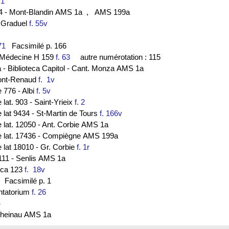
. 1
44 - Mont-Blandin AMS 1a
, AMS 199a
- Graduel
f. 55v
71
Facsimilé p. 166
de Médecine H 159
f. 63
autre numérotation : 115
a - Biblioteca Capitol - Cant. Monza AMS 1a
ont-Renaud
f. 1v
e 776 - Albi
f. 5v
 lat. 903 - Saint-Yrieix
f. 2
e lat 9434 - St-Martin de Tours
f. 166v
e lat. 12050 - Ant. Corbie AMS 1a
nce lat. 17436 - Compiègne AMS 199a
e lat 18010 - Gr. Corbie
f. 1r
111 - Senlis AMS 1a
lica 123
f. 18v
Facsimilé p. 1
antatorium
f. 26
4
. Rheinau AMS 1a