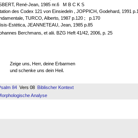
ESBERT, René-Jean, 1985 nr.6 M B C K S
otation des Codex 121 von Einsiedeln , JOPPICH, Godehard, 1991 p.
fondamentale, TURCO, Alberto, 1987 p.120 ;
p.170
alisis-Estética, JEANNETEAU, Jean, 1985 p.85
hannes Berchmans, et alii. BZG Heft 41/42, 2006, p. 25
Zeige uns, Herr, deine Erbarmen
und schenke uns dein Heil.
Psalm 84
Vers 08
Biblischer Kontext
Morphologische Analyse
 I