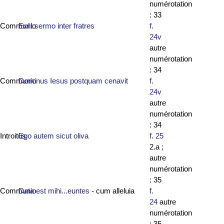
numérotation
: 33
Communio
Exiit sermo inter fratres
f.
24v
autre
numérotation
: 34
Communio
Dominus Iesus postquam cenavit
f.
24v
autre
numérotation
: 34
Introitus
Ego autem sicut oliva
f. 25
2.a ;
autre
numérotation
: 35
Communio
Data est mihi...euntes
- cum alleluia
f.
24
autre
numérotation
: 35