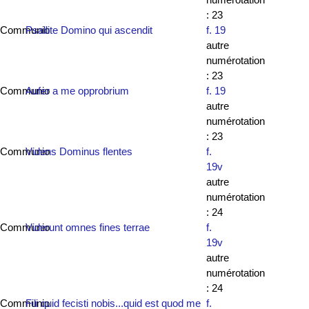
: 23
Communio
Psallite Domino qui ascendit
f. 19
autre
numérotation
: 23
Communio
Aufer a me opprobrium
f. 19
autre
numérotation
: 23
Communio
Videns Dominus flentes
f.
19v
autre
numérotation
: 24
Communio
Viderunt omnes fines terrae
f.
19v
autre
numérotation
: 24
Communio
Fili quid fecisti nobis...quid est quod me
f.