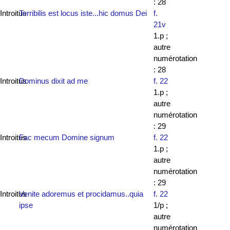
: 28
Introitus
Terribilis est locus iste...hic domus Dei
f.
21v
1.p ;
autre
numérotation
: 28
Introitus
Dominus dixit ad me
f. 22
1.p ;
autre
numérotation
: 29
Introitus
Fac mecum Domine signum
f. 22
1.p ;
autre
numérotation
: 29
Introitus
Venite adoremus et procidamus..quia
f. 22
ipse
1/p ;
autre
numérotation