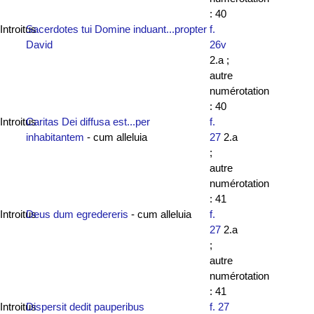
: 40
Introitus
Sacerdotes tui Domine induant...propter
f.
David
26v
2.a ;
autre
numérotation
: 40
Introitus
Caritas Dei diffusa est...per
f.
inhabitantem
- cum alleluia
27
2.a
;
autre
numérotation
: 41
Introitus
Deus dum egredereris
- cum alleluia
f.
27
2.a
;
autre
numérotation
: 41
Introitus
Dispersit dedit pauperibus
f. 27