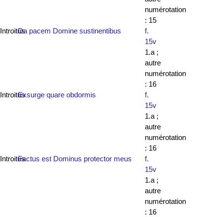
numérotation
: 15
Introitus
Da pacem Domine sustinentibus
f.
15v
1.a ;
autre
numérotation
: 16
Introitus
Exsurge quare obdormis
f.
15v
1.a ;
autre
numérotation
: 16
Introitus
Factus est Dominus protector meus
f.
15v
1.a ;
autre
numérotation
: 16