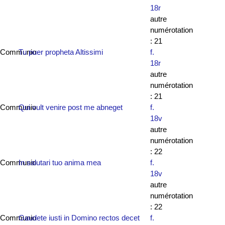
18r
autre
numérotation
: 21
Communio
Tu puer propheta Altissimi
f.
18r
autre
numérotation
: 21
Communio
Qui vult venire post me abneget
f.
18v
autre
numérotation
: 22
Communio
In salutari tuo anima mea
f.
18v
autre
numérotation
: 22
Communio
Gaudete iusti in Domino rectos decet
f.