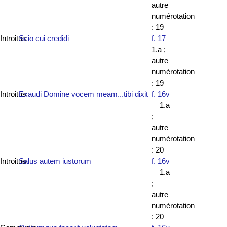
autre
numérotation
: 19
Introitus
Scio cui credidi
f. 17
1.a ;
autre
numérotation
: 19
Introitus
Exaudi Domine vocem meam...tibi dixit
f. 16v
1.a
;
autre
numérotation
: 20
Introitus
Salus autem iustorum
f. 16v
1.a
;
autre
numérotation
: 20