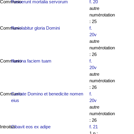
Communio
Posuerunt mortalia servorum
f. 20
autre
numérotation
: 25
Communio
Revelabitur gloria Domini
f.
20v
autre
numérotation
: 26
Communio
Illumina faciem tuam
f.
20v
autre
numérotation
: 26
Communio
Cantate Domino et benedicite nomen
f.
eius
20v
autre
numérotation
: 26
Introitus
Cibavit eos ex adipe
f. 21
1.p ;