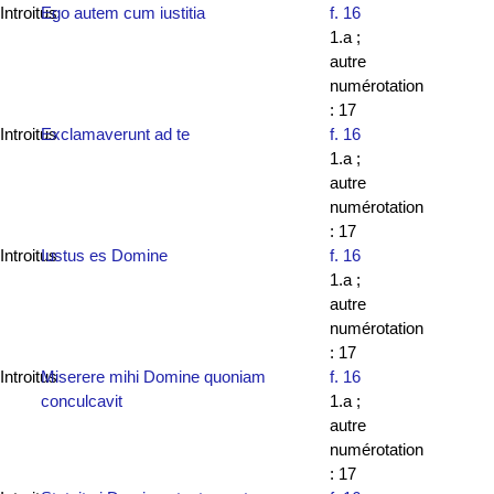
Introitus
Ego autem cum iustitia
f. 16
1.a ;
autre
numérotation
: 17
Introitus
Exclamaverunt ad te
f. 16
1.a ;
autre
numérotation
: 17
Introitus
Iustus es Domine
f. 16
1.a ;
autre
numérotation
: 17
Introitus
Miserere mihi Domine quoniam
f. 16
conculcavit
1.a ;
autre
numérotation
: 17