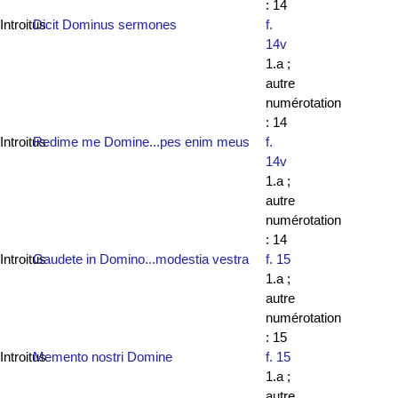
: 14
Introitus
Dicit Dominus sermones
f.
14v
1.a ;
autre
numérotation
: 14
Introitus
Redime me Domine...pes enim meus
f.
14v
1.a ;
autre
numérotation
: 14
Introitus
Gaudete in Domino...modestia vestra
f. 15
1.a ;
autre
numérotation
: 15
Introitus
Memento nostri Domine
f. 15
1.a ;
autre