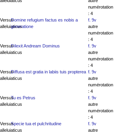
alleluiaticus
autre
numérotation
: 4
Versus
Domine refugium factus es nobis a
f. 9v
alleluiaticus
generatione
autre
numérotation
: 4
Versus
Dilexit Andream Dominus
f. 9v
alleluiaticus
autre
numérotation
: 4
Versus
Diffusa est gratia in labiis tuis propterea
f. 9v
alleluiaticus
autre
numérotation
: 4
Versus
Tu es Petrus
f. 9v
alleluiaticus
autre
numérotation
: 4
Versus
Specie tua et pulchritudine
f. 9v
alleluiaticus
autre