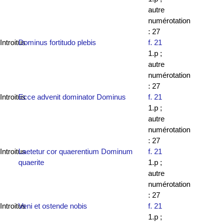
autre
numérotation
: 27
Introitus
Dominus fortitudo plebis
f. 21
1.p ;
autre
numérotation
: 27
Introitus
Ecce advenit dominator Dominus
f. 21
1.p ;
autre
numérotation
: 27
Introitus
Laetetur cor quaerentium Dominum
f. 21
quaerite
1.p ;
autre
numérotation
: 27
Introitus
Veni et ostende nobis
f. 21
1.p ;