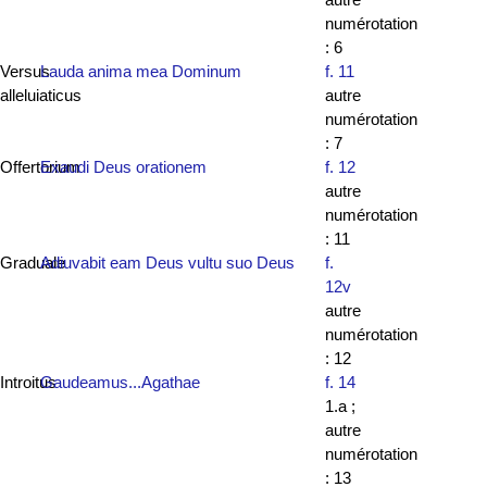
numérotation
: 6
Versus
Lauda anima mea Dominum
f. 11
alleluiaticus
autre
numérotation
: 7
Offertorium
Exaudi Deus orationem
f. 12
autre
numérotation
: 11
Graduale
Adiuvabit eam Deus vultu suo Deus
f.
12v
autre
numérotation
: 12
Introitus
Gaudeamus...Agathae
f. 14
1.a ;
autre
numérotation
: 13