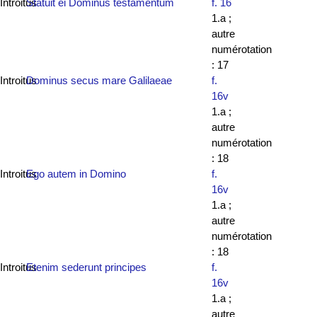
Introitus
Statuit ei Dominus testamentum
f. 16
1.a ;
autre
numérotation
: 17
Introitus
Dominus secus mare Galilaeae
f.
16v
1.a ;
autre
numérotation
: 18
Introitus
Ego autem in Domino
f.
16v
1.a ;
autre
numérotation
: 18
Introitus
Etenim sederunt principes
f.
16v
1.a ;
autre