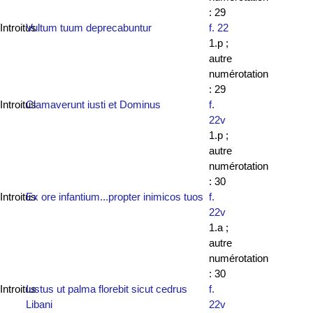
: 29
Introitus
Vultum tuum deprecabuntur
f. 22
1.p ;
autre
numérotation
: 29
Introitus
Clamaverunt iusti et Dominus
f.
22v
1.p ;
autre
numérotation
: 30
Introitus
Ex ore infantium...propter inimicos tuos
f.
22v
1.a ;
autre
numérotation
: 30
Introitus
Iustus ut palma florebit sicut cedrus
f.
Libani
22v