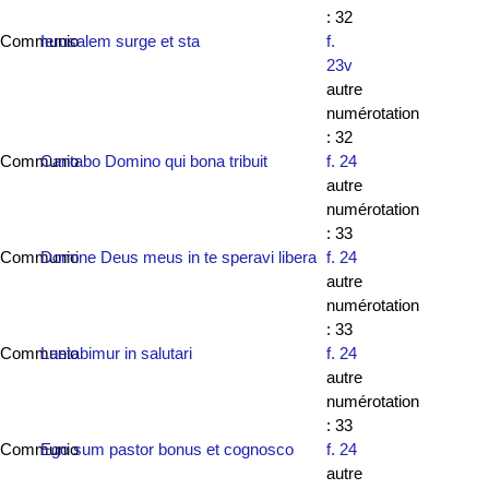
: 32
Communio
Ierusalem surge et sta
f.
23v
autre
numérotation
: 32
Communio
Cantabo Domino qui bona tribuit
f. 24
autre
numérotation
: 33
Communio
Domine Deus meus in te speravi libera
f. 24
autre
numérotation
: 33
Communio
Laetabimur in salutari
f. 24
autre
numérotation
: 33
Communio
Ego sum pastor bonus et cognosco
f. 24
autre