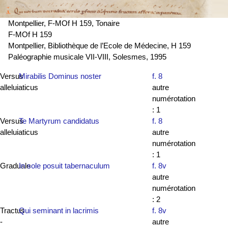
Montpellier, F-MOf H 159, Tonaire
F-MOf H 159
Montpellier, Bibliothèque de l’Ecole de Médecine, H 159
Paléographie musicale VII-VIII, Solesmes, 1995
Versus
Mirabilis Dominus noster
f. 8
alleluiaticus
autre
numérotation
: 1
Versus
Te Martyrum candidatus
f. 8
alleluiaticus
autre
numérotation
: 1
Graduale
In sole posuit tabernaculum
f. 8v
autre
numérotation
: 2
Tractus
Qui seminant in lacrimis
f. 8v
-
autre