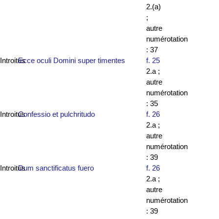
2.(a)
;
autre
numérotation
: 37
Introitus
Ecce oculi Domini super timentes
f. 25
2.a ;
autre
numérotation
: 35
Introitus
Confessio et pulchritudo
f. 26
2.a ;
autre
numérotation
: 39
Introitus
Dum sanctificatus fuero
f. 26
2.a ;
autre
numérotation
: 39