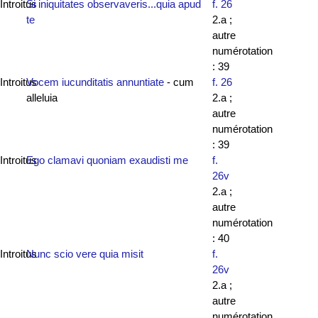
Introitus
Si iniquitates observaveris...quia apud
f. 26
te
2.a ;
autre
numérotation
: 39
Introitus
Vocem iucunditatis annuntiate
- cum
f. 26
alleluia
2.a ;
autre
numérotation
: 39
Introitus
Ego clamavi quoniam exaudisti me
f.
26v
2.a ;
autre
numérotation
: 40
Introitus
Nunc scio vere quia misit
f.
26v
2.a ;
autre
numérotation