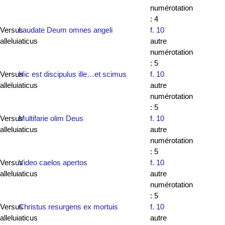
numérotation
: 4
Versus
Laudate Deum omnes angeli
f. 10
alleluiaticus
autre
numérotation
: 5
Versus
Hic est discipulus ille…et scimus
f. 10
alleluiaticus
autre
numérotation
: 5
Versus
Multifarie olim Deus
f. 10
alleluiaticus
autre
numérotation
: 5
Versus
Video caelos apertos
f. 10
alleluiaticus
autre
numérotation
: 5
Versus
Christus resurgens ex mortuis
f. 10
alleluiaticus
autre