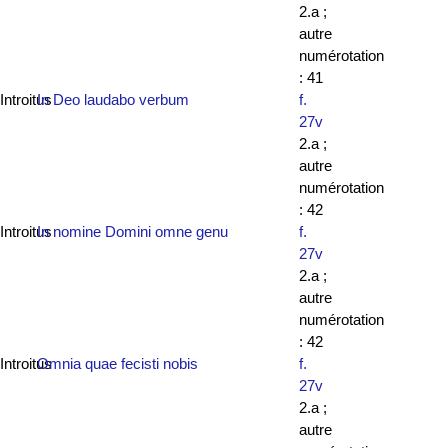
2.a ;
autre
numérotation
: 41
Introitus
In Deo laudabo verbum
f.
27v
2.a ;
autre
numérotation
: 42
Introitus
In nomine Domini omne genu
f.
27v
2.a ;
autre
numérotation
: 42
Introitus
Omnia quae fecisti nobis
f.
27v
2.a ;
autre