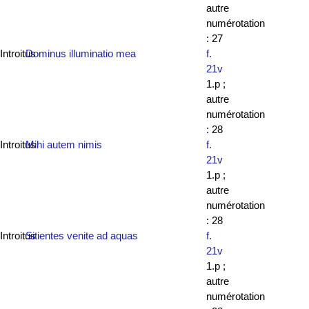
autre
numérotation
: 27
Introitus
Dominus illuminatio mea
f.
21v
1.p ;
autre
numérotation
: 28
Introitus
Mihi autem nimis
f.
21v
1.p ;
autre
numérotation
: 28
Introitus
Sitientes venite ad aquas
f.
21v
1.p ;
autre
numérotation