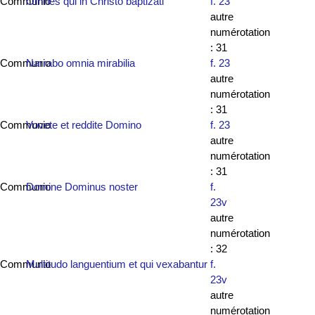
Communio
Omnes qui in Christo baptizati
f. 23
autre
numérotation
: 31
Communio
Narrabo omnia mirabilia
f. 23
autre
numérotation
: 31
Communio
Vovete et reddite Domino
f. 23
autre
numérotation
: 31
Communio
Domine Dominus noster
f.
23v
autre
numérotation
: 32
Communio
Multitudo languentium et qui vexabantur
f.
23v
autre
numérotation