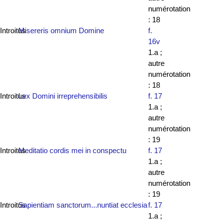
numérotation
: 18
Introitus
Misereris omnium Domine
f.
16v
1.a ;
autre
numérotation
: 18
Introitus
Lex Domini irreprehensibilis
f. 17
1.a ;
autre
numérotation
: 19
Introitus
Meditatio cordis mei in conspectu
f. 17
1.a ;
autre
numérotation
: 19
Introitus
Sapientiam sanctorum...nuntiat ecclesia
f. 17
1.a ;