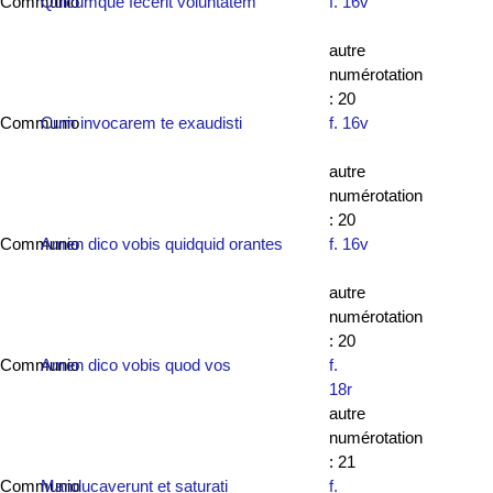
Communio
Quicumque fecerit voluntatem
f. 16v
autre
numérotation
: 20
Communio
Cum invocarem te exaudisti
f. 16v
autre
numérotation
: 20
Communio
Amen dico vobis quidquid orantes
f. 16v
autre
numérotation
: 20
Communio
Amen dico vobis quod vos
f.
18r
autre
numérotation
: 21
Communio
Manducaverunt et saturati
f.