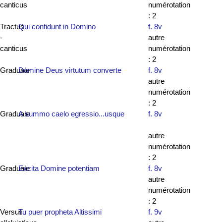
canticus
numérotation
: 2
Tractus
Qui confidunt in Domino
f. 8v
-
autre
canticus
numérotation
: 2
Graduale
Domine Deus virtutum converte
f. 8v
autre
numérotation
: 2
Graduale
A summo caelo egressio...usque
f. 8v
autre
numérotation
: 2
Graduale
Excita Domine potentiam
f. 8v
autre
numérotation
: 2
Versus
Tu puer propheta Altissimi
f. 9v