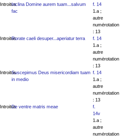
Introitus
Inclina Domine aurem tuam...salvum
f. 14
fac
1.a ;
autre
numérotation
: 13
Introitus
Rorate caeli desuper...aperiatur terra
f. 14
1.a ;
autre
numérotation
: 13
Introitus
Suscepimus Deus misericordiam tuam
f. 14
in medio
1.a ;
autre
numérotation
: 13
Introitus
De ventre matris meae
f.
14v
1.a ;
autre
numérotation