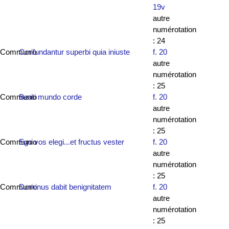
19v
autre
numérotation
: 24
Communio
Confundantur superbi quia iniuste
f. 20
autre
numérotation
: 25
Communio
Beati mundo corde
f. 20
autre
numérotation
: 25
Communio
Ego vos elegi...et fructus vester
f. 20
autre
numérotation
: 25
Communio
Dominus dabit benignitatem
f. 20
autre
numérotation
: 25