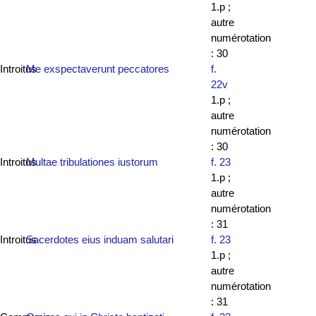
1.p ;
autre
numérotation
: 30
Introitus
Me exspectaverunt peccatores
f.
22v
1.p ;
autre
numérotation
: 30
Introitus
Multae tribulationes iustorum
f. 23
1.p ;
autre
numérotation
: 31
Introitus
Sacerdotes eius induam salutari
f. 23
1.p ;
autre
numérotation
: 31