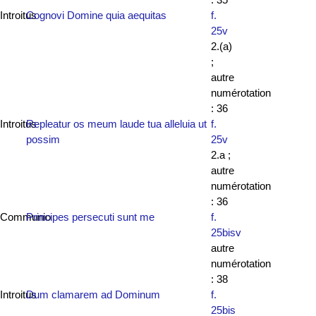
Introitus
Cognovi Domine quia aequitas
f.
25v
2.(a)
;
autre
numérotation
: 36
Introitus
Repleatur os meum laude tua alleluia ut
f.
possim
25v
2.a ;
autre
numérotation
: 36
Communio
Principes persecuti sunt me
f.
25bisv
autre
numérotation
: 38
Introitus
Dum clamarem ad Dominum
f.
25bis