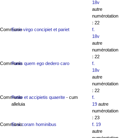
18v
autre
numérotation
: 22
Communio
Ecce virgo concipiet et pariet
f.
18v
autre
numérotation
: 22
Communio
Panis quem ego dedero caro
f.
18v
autre
numérotation
: 22
Communio
Petite et accipietis quaerite
- cum
f.
alleluia
19
autre
numérotation
: 23
Communio
Et si coram hominibus
f. 19
autre
numérotation