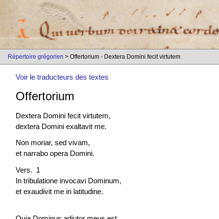
Répertoire grégorien
> Offertorium - Dextera Domini fecit virtutem
Voir le traducteurs des textes
Offertorium
Dextera Domini fecit virtutem,
dextera Domini exaltavit me.
Non moriar, sed vivam,
et narrabo opera Domini.
Vers. 1
In tribulatione invocavi Dominum,
et exaudivit me in latitudine.
Quia Dominus adiutor meus est.