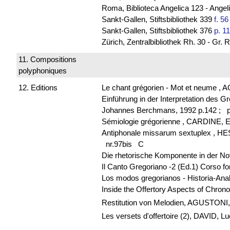
Roma, Biblioteca Angelica 123 - Ange
Sankt-Gallen, Stiftsbibliothek 339
f. 56
Sankt-Gallen, Stiftsbibliothek 376
p. 1
Zürich, Zentralbibliothek Rh. 30 - Gr
11. Compositions
polyphoniques
12. Editions
Le chant grégorien - Mot et neume , 
Einführung in der Interpretation des 
Johannes Berchmans, 1992 p.142 ;
p
Sémiologie grégorienne , CARDINE, E
Antiphonale missarum sextuplex , H
nr.97bis C
Die rhetorische Komponente in der N
Il Canto Gregoriano -2 (Ed.1) Corso 
Los modos gregorianos - Historia-An
Inside the Offertory Aspects of Chro
Restitution von Melodien, AGUSTONI, Lu
Les versets d'offertoire (2), DAVID, L