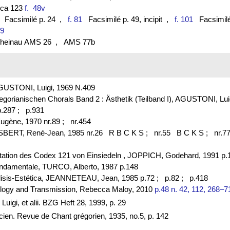
lica 123
f. 48v
Facsimilé p. 24
,
f. 81
Facsimilé p. 49, incipit
,
f. 101
Facsimilé p
19
. Rheinau AMS 26
, AMS 77b
AGUSTONI, Luigi, 1969 N.409
Gregorianischen Chorals Band 2 : Ästhetik (Teilband I), AGUSTONI, L
.287 ;
p.931
ugène, 1970 nr.89 ;
nr.454
ESBERT, René-Jean, 1985 nr.26 R B C K S ;
nr.55 B C K S ;
nr.7
otation des Codex 121 von Einsiedeln , JOPPICH, Godehard, 1991 p.
fondamentale, TURCO, Alberto, 1987 p.148
alisis-Estética, JEANNETEAU, Jean, 1985 p.72 ;
p.82 ;
p.418
nology and Transmission, Rebecca Maloy, 2010
p.48 n. 42, 112, 268–7
igi, et alii. BZG Heft 28, 1999, p. 29
ucien. Revue de Chant grégorien, 1935, no.5, p. 142