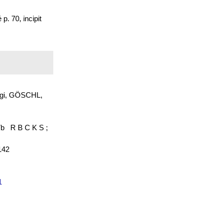
. 70, incipit
uigi, GÖSCHL,
7b R B C K S ;
142
1