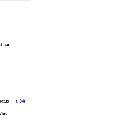
it non
satus
,
f. 84r
bis