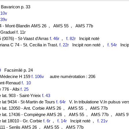
avaricon p. 33
. 10v
. 39v
44 - Mont-Blandin AMS 26
, AMS 55
, AMS 77b
Graduel f. 11r
 (0076) - St-Vaast d’Arras
f. 46r
,
f. 82r
Incipit noté
ana C 74 - St. Cecilia in Trast.
f. 22r
Incipit non noté
,
f. 54r
Incip
3
9
Facsimilé p. 24
de Médecine H 159
f. 106v
autre numérotation : 206
ont-Renaud
f. 10
e 776 - Albi
f. 25
 lat. 903 - Saint-Yrieix
f. 43
e lat 9434 - St-Martin de Tours
f. 64r
V. In tribulatione V.In pulsus ver
e lat. 12050 - Ant. Corbie AMS 26
, AMS 55
, AMS 77b
ce lat. 17436 - Compiègne AMS 26
, AMS 55
, AMS 77b
, AMS 97
e lat 18010 - Gr. Corbie
f. 6r
,
f. 14r
Incipit noté
,
f. 21v
111 - Senlis AMS 26
, AMS 55
, AMS 77b