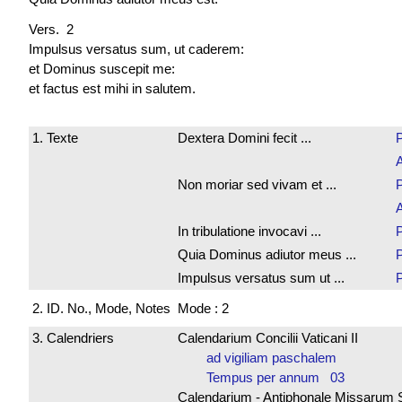
Vers. 2
Impulsus
versatus sum
, ut caderem:
et Dominus suscepit me:
et
factus est
mihi in salutem.
1. Texte
Dextera Domini fecit ...
P
Non moriar sed vivam et ...
P
In tribulatione invocavi ...
P
Quia Dominus adiutor meus ...
P
Impulsus versatus sum ut ...
P
2. ID. No., Mode, Notes
Mode : 2
3. Calendriers
Calendarium Concilii Vaticani II
ad vigiliam paschalem
Tempus per annum 03
Calendarium - Antiphonale Missarum 