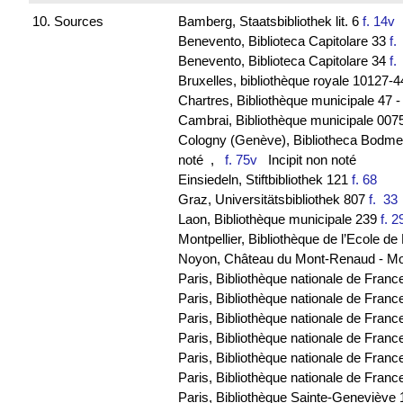
10. Sources
Bamberg, Staatsbibliothek lit. 6
f. 14v
B
Benevento, Biblioteca Capitolare 33
f
Benevento, Biblioteca Capitolare 34
f
Bruxelles, bibliothèque royale 10127-
Chartres, Bibliothèque municipale 47 - 
Cambrai, Bibliothèque municipale 0075
Cologny (Genève), Bibliotheca Bodmeri
noté
,
f. 75v
Incipit non noté
Einsiedeln, Stiftbibliothek 121
f. 68
Graz, Universitätsbibliothek 807
f. 3
Laon, Bibliothèque municipale 239
f. 2
Montpellier, Bibliothèque de l’Ecole 
Noyon, Château du Mont-Renaud - M
Paris, Bibliothèque nationale de Franc
Paris, Bibliothèque nationale de France
Paris, Bibliothèque nationale de Franc
Paris, Bibliothèque nationale de Franc
Paris, Bibliothèque nationale de Fran
Paris, Bibliothèque nationale de Franc
Paris, Bibliothèque Sainte-Geneviève 