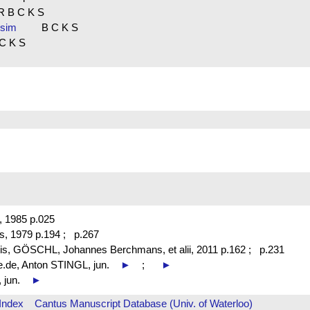
B C K S
gesim
B C K S
C K S
t, 1985 p.025
s, 1979 p.194 ;
p.267
is, GÖSCHL, Johannes Berchmans, et alii, 2011 p.162 ;
p.231
be.de, Anton STINGL, jun.
►
;
►
, jun.
►
Index
Cantus Manuscript Database (Univ. of Waterloo)