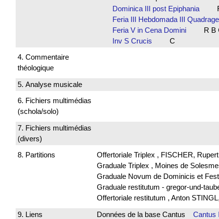
Dominica III post Epiphania
R 
Feria III Hebdomada III Quadra
Feria V in Cena Domini
R B 
Inv S Crucis
C
4. Commentaire
théologique
5. Analyse musicale
6. Fichiers multimédias
(schola/solo)
7. Fichiers multimédias
(divers)
8. Partitions
Offertoriale Triplex , FISCHER, Ruper
Graduale Triplex , Moines de Solesme
Graduale Novum de Dominicis et Fest
Graduale restitutum - gregor-und-tau
Offertoriale restitutum , Anton STINGL
9. Liens
Données de la base Cantus
Cantus 