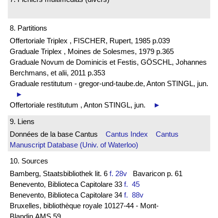
8. Partitions
Offertoriale Triplex , FISCHER, Rupert, 1985 p.039
Graduale Triplex , Moines de Solesmes, 1979 p.365
Graduale Novum de Dominicis et Festis, GÖSCHL, Johannes
Berchmans, et alii, 2011 p.353
Graduale restitutum - gregor-und-taube.de, Anton STINGL, jun.
►
Offertoriale restitutum , Anton STINGL, jun.
►
9. Liens
Données de la base Cantus
Cantus Index
Cantus
Manuscript Database (Univ. of Waterloo)
10. Sources
Bamberg, Staatsbibliothek lit. 6
f. 28v
Bavaricon p. 61
Benevento, Biblioteca Capitolare 33
f. 45
Benevento, Biblioteca Capitolare 34
f. 88v
Bruxelles, bibliothèque royale 10127-44 - Mont-
Blandin AMS 59