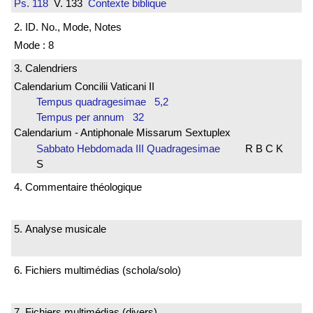
Ps. 118
V. 133
Contexte biblique
2. ID. No., Mode, Notes
Mode : 8
3. Calendriers
Calendarium Concilii Vaticani II
Tempus quadragesimae 5,2
Tempus per annum 32
Calendarium - Antiphonale Missarum Sextuplex
Sabbato Hebdomada III Quadragesimae
R B C K
S
4. Commentaire théologique
5. Analyse musicale
6. Fichiers multimédias (schola/solo)
7. Fichiers multimédias (divers)