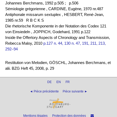
Johannes Berchmans, 1992 p.505 ;
p.506
Sémiologie grégorienne , CARDINE, Eugène, 1970 nr.487
Antiphonale missarum sextuplex , HESBERT, René-Jean,
1985 nr.59 R B C K S
Die rhetorische Komponente in der Notation des Codex 121
von Einsiedeln , JOPPICH, Godehard, 1991 p.122
Inside the Offertory Aspects of Chronology and Transmission,
Rebecca Maloy, 2010
p.127 n. 44, 130 n. 47, 191, 211, 213,
292–94
Restitution von Melodien, GÖSCHL, Johannes Berchmans, et
alii. BZG Heft 45, 2008, p. 29
DE
EN
FR
◄ Pièce précédente
Pièce suivante ►
Mentions légales
Protection des données