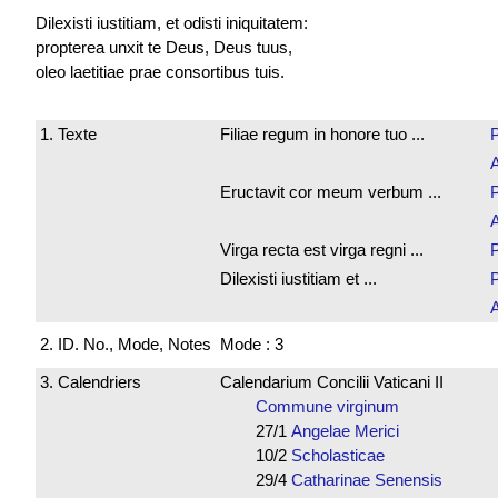
Dilexisti iustitiam, et odisti iniquitatem:
propterea unxit te Deus, Deus tuus,
oleo laetitiae prae consortibus tuis.
1. Texte
Filiae regum in honore tuo ...
P
Eructavit cor meum verbum ...
P
Virga recta est virga regni ...
P
Dilexisti iustitiam et ...
P
2. ID. No., Mode, Notes
Mode : 3
3. Calendriers
Calendarium Concilii Vaticani II
Commune virginum
27/1
Angelae Merici
10/2
Scholasticae
29/4
Catharinae Senensis