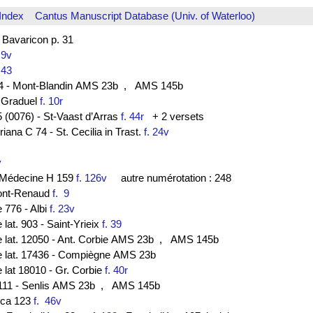
Index
Cantus Manuscript Database (Univ. of Waterloo)
avaricon p. 31
. 9v
. 43
-44 - Mont-Blandin AMS 23b
, AMS 145b
- Graduel
f. 10r
 (0076) - St-Vaast d’Arras
f. 44r
+ 2 versets
ana C 74 - St. Cecilia in Trast.
f. 24v
0v
de Médecine H 159
f. 126v
autre numérotation : 248
ont-Renaud
f. 9
e 776 - Albi
f. 23v
 lat. 903 - Saint-Yrieix
f. 39
e lat. 12050 - Ant. Corbie AMS 23b
, AMS 145b
ce lat. 17436 - Compiègne AMS 23b
e lat 18010 - Gr. Corbie
f. 40r
 111 - Senlis AMS 23b
, AMS 145b
lica 123
f. 46v