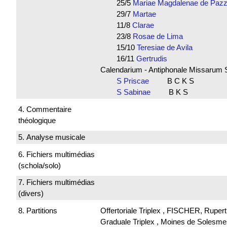
25/5
Mariae Magdalenae de Pa
29/7
Martae
11/8
Clarae
23/8
Rosae de Lima
15/10
Teresiae de Avila
16/11
Gertrudis
Calendarium - Antiphonale Missarum 
S Priscae
B C K S
S Sabinae
B K S
4. Commentaire
théologique
5. Analyse musicale
6. Fichiers multimédias
(schola/solo)
7. Fichiers multimédias
(divers)
8. Partitions
Offertoriale Triplex , FISCHER, Ruper
Graduale Triplex , Moines de Solesme