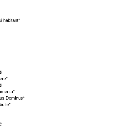
i habitant*
é
ere*
é
amenta*
us Dominus*
icite*
é