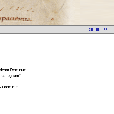
DE
EN
FR
dicam Dominum
nus regnum*
vit dominus