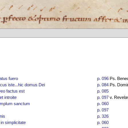
atus fuero
p. 096
Ps. Bene
locus iste...hic domus Dei
p. 084
Ps. Domi
Deo factus est
p. 085
et introite
p. 097
v. Revela
emplum sanctum
p. 060
p. 097
nis
p. 326
n simplicitate
p. 060