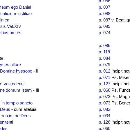
p. 086
eum ego Daniel
p. 097
rificium iustitiae
p. 098
in ea
p. 087
v. Beati qu
lsis Vat.XIV
p. 085
t iustum est
p. 074
p. 086
p. 119
te
p. 084
yses altare
p. 079
 Domine hyssopo
- II
p. 012
Incipit not
p. 071
Ps. Miser
um vos oderint
p. 127
Incipit not
ine domum istam
- III
p. 066
Ps. Fund
p. 073
Ps. Magn
 in templo sancto
p. 073
Ps. Bened
 Deus
- cum alleluia
p. 082
rea in me Deus
p. 034
enitenti
p. 126
Incipit not
edes
p. 060