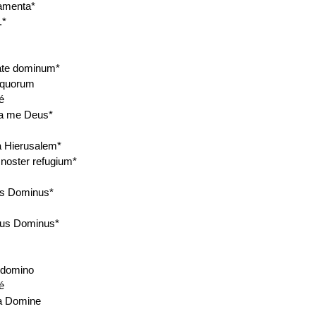
amenta*
.*
ate dominum*
 quorum
é
a me Deus*
 Hierusalem*
noster refugium*
s Dominus*
us Dominus*
 domino
é
a Domine