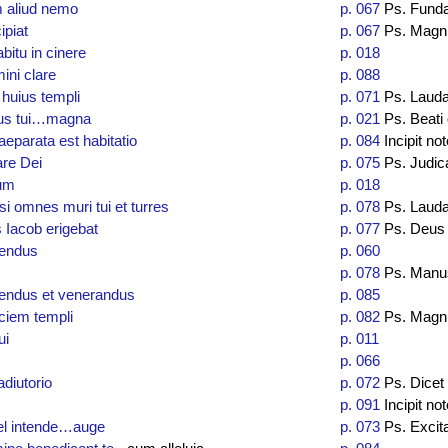
 aliud nemo
p. 067
Ps. Fund
ipiat
p. 067
Ps. Magn
itu in cinere
p. 018
mini clare
p. 088
 huius templi
p. 071
Ps. Laud
tus tui…magna
p. 021
Ps. Beati
eparata est habitatio
p. 084
Incipit not
are Dei
p. 075
Ps. Judic
lum
p. 018
si omnes muri tui et turres
p. 078
Ps. Lauda
Iacob erigebat
p. 077
Ps. Deus 
endus
p. 060
p. 078
Ps. Manu
ndus et venerandus
p. 085
ciem templi
p. 082
Ps. Magn
ui
p. 011
p. 066
adiutorio
p. 072
Ps. Dicet
p. 091
Incipit not
ael intende…auge
p. 073
Ps. Excit