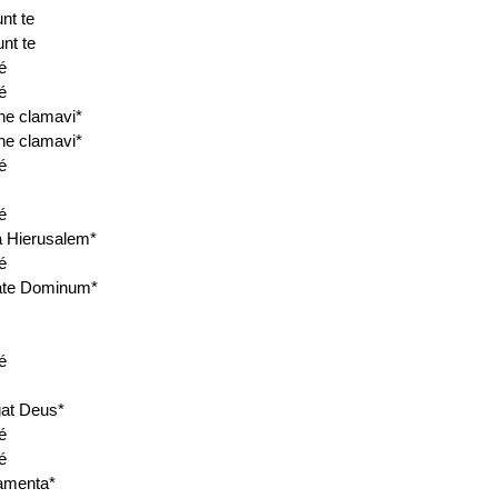
nt te
nt te
é
é
e clamavi*
e clamavi*
é
é
 Hierusalem*
é
ate Dominum*
é
at Deus*
é
é
amenta*