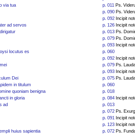
o via tua
p. 011
Ps. Videru
p. 090
Ps. Videru
p. 092
Incipit not
ater ad servos
p. 126
Incipit not
irigatur
p. 013
Ps. Domin
p. 079
Ps. Domin
p. 093
Incipit not
ysi locutus es
p. 060
p. 092
Incipit not
 mei
p. 079
Ps. Lauda
p. 093
Incipit not
culum Dei
p. 075
Ps. Laud
apidem in titulum
p. 060
omine quoniam benigna
p. 018
ncti in gloria
p. 084
Incipit not
s ad
p. 013
p. 072
Ps. Exurg
p. 091
Incipit not
p. 123
Incipit not
mpli huius sapientia
p. 072
Ps. Fund