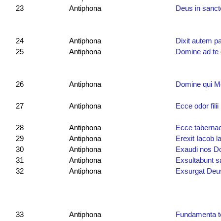
23
Antiphona
Deus in sanct
24
Antiphona
Dixit autem p
25
Antiphona
Domine ad te d
26
Antiphona
Domine qui Mo
27
Antiphona
Ecce odor filii
28
Antiphona
Ecce taberna
29
Antiphona
Erexit Iacob l
30
Antiphona
Exaudi nos D
31
Antiphona
Exsultabunt sa
32
Antiphona
Exsurgat Deu
33
Antiphona
Fundamenta te