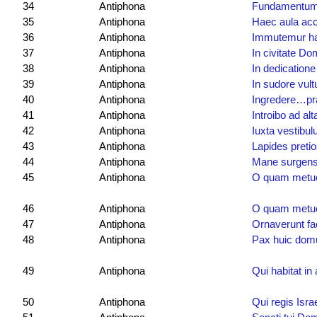
34
Antiphona
Fundamentum
35
Antiphona
Haec aula acc
36
Antiphona
Immutemur hab
37
Antiphona
In civitate Do
38
Antiphona
In dedicatione
39
Antiphona
In sudore vul
40
Antiphona
Ingredere…pra
41
Antiphona
Introibo ad alt
42
Antiphona
Iuxta vestibu
43
Antiphona
Lapides pretio
44
Antiphona
Mane surgens 
45
Antiphona
O quam metu
46
Antiphona
O quam metue
47
Antiphona
Ornaverunt fa
48
Antiphona
Pax huic dom
49
Antiphona
Qui habitat in 
50
Antiphona
Qui regis Isr