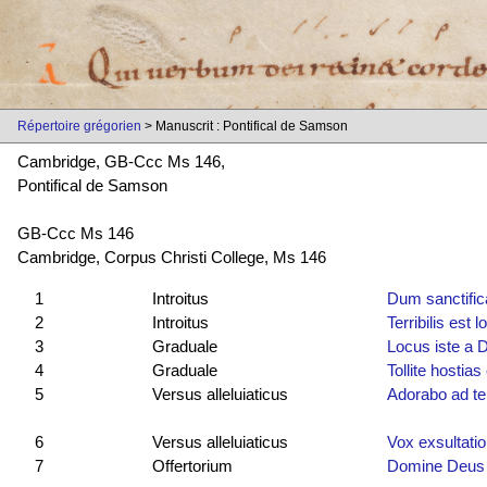
Répertoire grégorien
> Manuscrit : Pontifical de Samson
Cambridge, GB-Ccc Ms 146,
Pontifical de Samson
GB-Ccc Ms 146
Cambridge, Corpus Christi College, Ms 146
1
Introitus
Dum sanctific
2
Introitus
Terribilis est 
3
Graduale
Locus iste a 
4
Graduale
Tollite hostias 
5
Versus alleluiaticus
Adorabo ad t
6
Versus alleluiaticus
Vox exsultatio
7
Offertorium
Domine Deus i