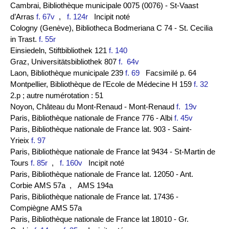
Cambrai, Bibliothèque municipale 0075 (0076) - St-Vaast
d’Arras
f. 67v
,
f. 124r
Incipit noté
Cologny (Genève), Bibliotheca Bodmeriana C 74 - St. Cecilia
in Trast.
f. 55r
Einsiedeln, Stiftbibliothek 121
f. 140
Graz, Universitätsbibliothek 807
f. 64v
Laon, Bibliothèque municipale 239
f. 69
Facsimilé p. 64
Montpellier, Bibliothèque de l’Ecole de Médecine H 159
f. 32
2.p ; autre numérotation : 51
Noyon, Château du Mont-Renaud - Mont-Renaud
f. 19v
Paris, Bibliothèque nationale de France 776 - Albi
f. 45v
Paris, Bibliothèque nationale de France lat. 903 - Saint-
Yrieix
f. 97
Paris, Bibliothèque nationale de France lat 9434 - St-Martin de
Tours
f. 85r
,
f. 160v
Incipit noté
Paris, Bibliothèque nationale de France lat. 12050 - Ant.
Corbie AMS 57a
, AMS 194a
Paris, Bibliothèque nationale de France lat. 17436 -
Compiègne AMS 57a
Paris, Bibliothèque nationale de France lat 18010 - Gr.