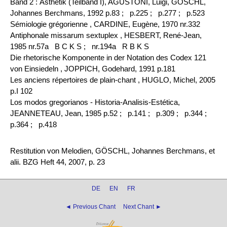
Band 2 : Ästhetik (Teilband I), AGUSTONI, Luigi, GÖSCHL,
Johannes Berchmans, 1992 p.83 ;
p.225 ;
p.277 ;
p.523
Sémiologie grégorienne , CARDINE, Eugène, 1970 nr.332
Antiphonale missarum sextuplex , HESBERT, René-Jean,
1985 nr.57a B C K S ;
nr.194a R B K S
Die rhetorische Komponente in der Notation des Codex 121
von Einsiedeln , JOPPICH, Godehard, 1991 p.181
Les anciens répertoires de plain-chant , HUGLO, Michel, 2005
p.I 102
Los modos gregorianos - Historia-Analisis-Estética,
JEANNETEAU, Jean, 1985 p.52 ;
p.141 ;
p.309 ;
p.344 ;
p.364 ;
p.418
Restitution von Melodien, GÖSCHL, Johannes Berchmans, et
alii. BZG Heft 44, 2007, p. 23
DE
EN
FR
◄ Previous Chant
Next Chant ►