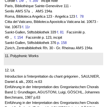
Corbie
f. 14r
,
f. 35v
Incipit noté
Paris, Bibliothèque Sainte-Geneviève 111 -
Senlis AMS 57a
, AMS 194a
Roma, Biblioteca Angelica 123 - Angelica 123
f. 78
Citta del Vaticano, Biblioteca Apostolica Vaticana lat. 10673 -
Vat. 10673
f. 11r
Sankt-Gallen, Stiftsbibliothek 339
f. 81
Facsimilé p.
49
,
f. 154
Facsimilé p. 123, incipit
Sankt-Gallen, Stiftsbibliothek 376
p. 158
Zürich, Zentralbibliothek Rh. 30 - Gr. Rheinau AMS 194a
11. Polyphonic Works
12. Lit.
Introduction à l'interprétation du chant grégorien , SAULNIER,
Daniel & alii., 2001 nr.63
Einführung in der Interpretation des Gregorianischen Chorals
Band 1: Grundlagen, AGUSTONI, Luigi, GÖSCHL, Johannes
Berchmans, 1987 p.63
Einführung in der Interpretation des Gregorianischen Chorals