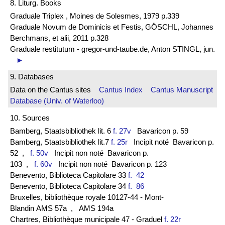
8. Liturg. Books
Graduale Triplex , Moines de Solesmes, 1979 p.339
Graduale Novum de Dominicis et Festis, GÖSCHL, Johannes
Berchmans, et alii, 2011 p.328
Graduale restitutum - gregor-und-taube.de, Anton STINGL, jun.
►
9. Databases
Data on the Cantus sites
Cantus Index
Cantus Manuscript
Database (Univ. of Waterloo)
10. Sources
Bamberg, Staatsbibliothek lit. 6
f. 27v
Bavaricon p. 59
Bamberg, Staatsbibliothek lit.7
f. 25r
Incipit noté Bavaricon p.
52
,
f. 50v
Incipit non noté Bavaricon p.
103
,
f. 60v
Incipit non noté Bavaricon p. 123
Benevento, Biblioteca Capitolare 33
f. 42
Benevento, Biblioteca Capitolare 34
f. 86
Bruxelles, bibliothèque royale 10127-44 - Mont-
Blandin AMS 57a
, AMS 194a
Chartres, Bibliothèque municipale 47 - Graduel
f. 22r