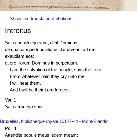
Show text translator attributions
Introitus
Salus populi ego sum, dicit Dominus:
de quacumque tribulatione clamaverint ad me,
exaudiam eos:
et ero illorum Dominus in perpetuum.
I am the salvation of the people, says the Lord.
From whatever pain they cry unto me,
I will hear them.
And I will be their Lord forever.
Var. 1
Salus
tua
ego sum
Bruxelles, bibliothèque royale 10127-44 - Mont-Blandin
Ps. 1
Attendite popule meus legem meam: