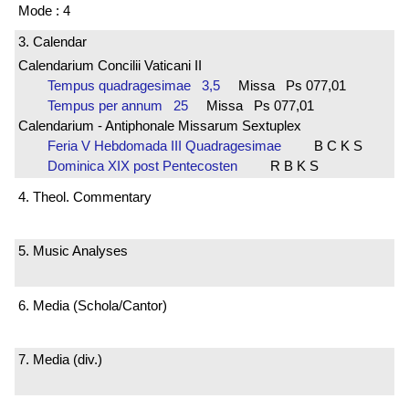
Mode : 4
3. Calendar
Calendarium Concilii Vaticani II
Tempus quadragesimae 3,5
Missa Ps 077,01
Tempus per annum 25
Missa Ps 077,01
Calendarium - Antiphonale Missarum Sextuplex
Feria V Hebdomada III Quadragesimae
B C K S
Dominica XIX post Pentecosten
R B K S
4. Theol. Commentary
5. Music Analyses
6. Media (Schola/Cantor)
7. Media (div.)