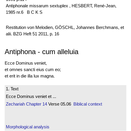
Antiphonale missarum sextuplex , HESBERT, René-Jean,
1985 nr.6 B C K S
Restitution von Melodien, GÖSCHL, Johannes Berchmans, et
alii. BZG Heft 51 2011, p. 16
Antiphona
-
cum alleluia
Ecce Dominus veniet,
et omnes sancti eius cum eo;
et erit in die illa lux magna.
1. Text
Ecce Dominus veniet et ...
Zechariah
Chapter 14
Verse 05.06
Biblical context
Morphological analysis