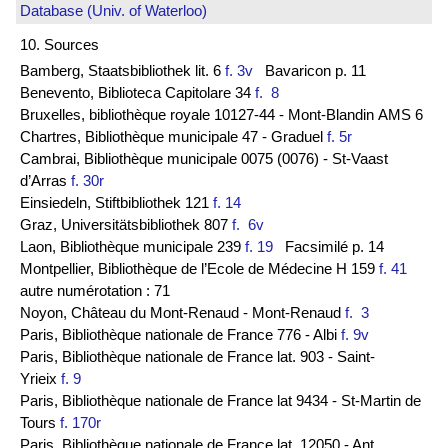
Database (Univ. of Waterloo)
10. Sources
Bamberg, Staatsbibliothek lit. 6
f. 3v
Bavaricon p. 11
Benevento, Biblioteca Capitolare 34
f. 8
Bruxelles, bibliothèque royale 10127-44 - Mont-Blandin AMS 6
Chartres, Bibliothèque municipale 47 - Graduel
f. 5r
Cambrai, Bibliothèque municipale 0075 (0076) - St-Vaast
d’Arras
f. 30r
Einsiedeln, Stiftbibliothek 121
f. 14
Graz, Universitätsbibliothek 807
f. 6v
Laon, Bibliothèque municipale 239
f. 19
Facsimilé p. 14
Montpellier, Bibliothèque de l’Ecole de Médecine H 159
f. 41
autre numérotation : 71
Noyon, Château du Mont-Renaud - Mont-Renaud
f. 3
Paris, Bibliothèque nationale de France 776 - Albi
f. 9v
Paris, Bibliothèque nationale de France lat. 903 - Saint-
Yrieix
f. 9
Paris, Bibliothèque nationale de France lat 9434 - St-Martin de
Tours
f. 170r
Paris, Bibliothèque nationale de France lat. 12050 - Ant.