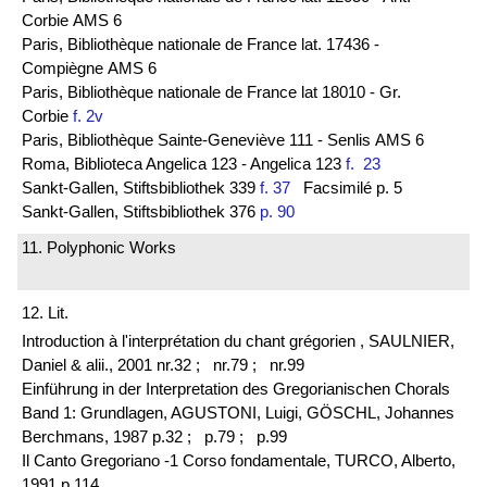
Corbie AMS 6
Paris, Bibliothèque nationale de France lat. 17436 -
Compiègne AMS 6
Paris, Bibliothèque nationale de France lat 18010 - Gr.
Corbie
f. 2v
Paris, Bibliothèque Sainte-Geneviève 111 - Senlis AMS 6
Roma, Biblioteca Angelica 123 - Angelica 123
f. 23
Sankt-Gallen, Stiftsbibliothek 339
f. 37
Facsimilé p. 5
Sankt-Gallen, Stiftsbibliothek 376
p. 90
11. Polyphonic Works
12. Lit.
Introduction à l'interprétation du chant grégorien , SAULNIER,
Daniel & alii., 2001 nr.32 ;
nr.79 ;
nr.99
Einführung in der Interpretation des Gregorianischen Chorals
Band 1: Grundlagen, AGUSTONI, Luigi, GÖSCHL, Johannes
Berchmans, 1987 p.32 ;
p.79 ;
p.99
Il Canto Gregoriano -1 Corso fondamentale, TURCO, Alberto,
1991 p.114