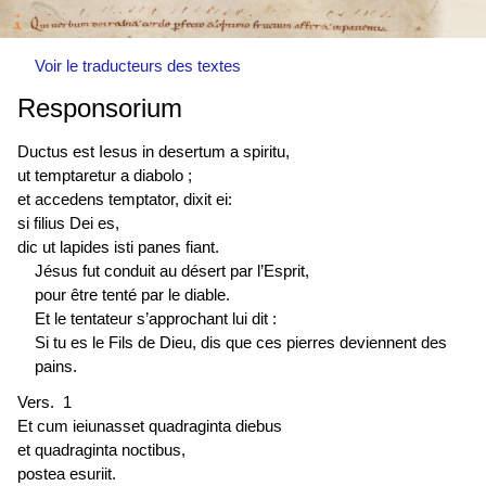
Voir le traducteurs des textes
Responsorium
Ductus est
Iesus in desertum a spiritu,
ut temptaretur a diabolo ;
et accedens temptator, dixit ei:
si filius Dei es,
dic ut lapides isti panes fiant.
Jésus fut conduit au désert par l’Esprit,
pour être tenté par le diable.
Et le tentateur s’approchant lui dit :
Si tu es le Fils de Dieu, dis que ces pierres deviennent des
pains.
Vers. 1
Et cum ieiunasset quadraginta diebus
et quadraginta noctibus,
postea esuriit.