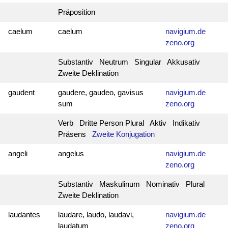
Präposition
caelum
caelum
navigium.de
zeno.org
Substantiv Neutrum Singular Akkusativ
Zweite Deklination
gaudent
gaudere, gaudeo, gavisus
navigium.de
sum
zeno.org
Verb Dritte Person Plural Aktiv Indikativ
Präsens
Zweite Konjugation
angeli
angelus
navigium.de
zeno.org
Substantiv Maskulinum Nominativ Plural
Zweite Deklination
laudantes
laudare, laudo, laudavi,
navigium.de
laudatum
zeno.org