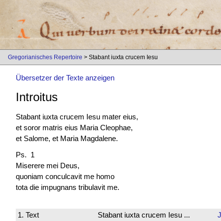
Gregorianisches Repertoire
> Stabant iuxta crucem Iesu
Übersetzer der Texte anzeigen
Introitus
Stabant iuxta crucem Iesu mater eius,
et soror matris eius Maria Cleophae,
et Salome, et Maria Magdalene.
Ps. 1
Miserere mei Deus,
quoniam conculcavit me homo
tota die impugnans tribulavit me.
1. Text
Stabant iuxta crucem Iesu ...