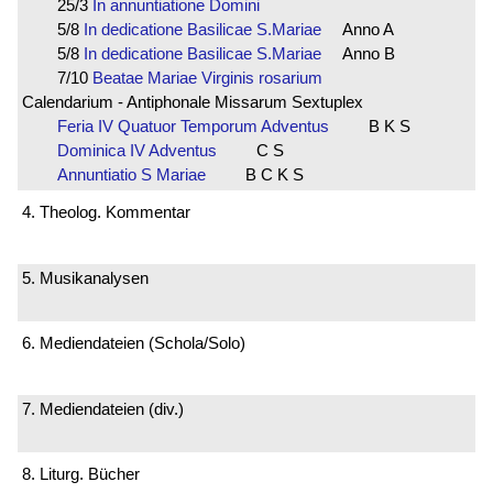
25/3
In annuntiatione Domini
5/8
In dedicatione Basilicae S.Mariae
Anno A
5/8
In dedicatione Basilicae S.Mariae
Anno B
7/10
Beatae Mariae Virginis rosarium
Calendarium - Antiphonale Missarum Sextuplex
Feria IV Quatuor Temporum Adventus
B K S
Dominica IV Adventus
C S
Annuntiatio S Mariae
B C K S
4. Theolog. Kommentar
5. Musikanalysen
6. Mediendateien (Schola/Solo)
7. Mediendateien (div.)
8. Liturg. Bücher