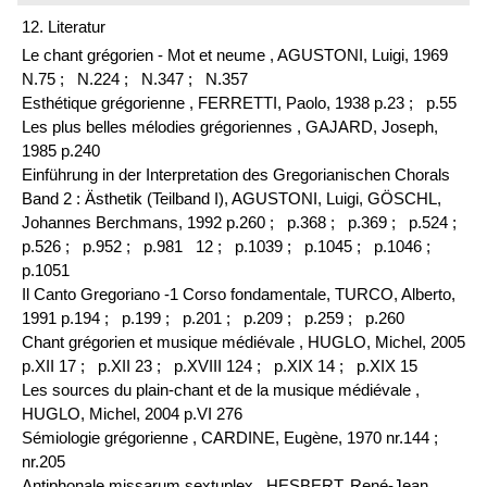
12. Literatur
Le chant grégorien - Mot et neume , AGUSTONI, Luigi, 1969
N.75 ;
N.224 ;
N.347 ;
N.357
Esthétique grégorienne , FERRETTI, Paolo, 1938 p.23 ;
p.55
Les plus belles mélodies grégoriennes , GAJARD, Joseph,
1985 p.240
Einführung in der Interpretation des Gregorianischen Chorals
Band 2 : Ästhetik (Teilband I), AGUSTONI, Luigi, GÖSCHL,
Johannes Berchmans, 1992 p.260 ;
p.368 ;
p.369 ;
p.524 ;
p.526 ;
p.952 ;
p.981 12 ;
p.1039 ;
p.1045 ;
p.1046 ;
p.1051
Il Canto Gregoriano -1 Corso fondamentale, TURCO, Alberto,
1991 p.194 ;
p.199 ;
p.201 ;
p.209 ;
p.259 ;
p.260
Chant grégorien et musique médiévale , HUGLO, Michel, 2005
p.XII 17 ;
p.XII 23 ;
p.XVIII 124 ;
p.XIX 14 ;
p.XIX 15
Les sources du plain-chant et de la musique médiévale ,
HUGLO, Michel, 2004 p.VI 276
Sémiologie grégorienne , CARDINE, Eugène, 1970 nr.144 ;
nr.205
Antiphonale missarum sextuplex , HESBERT, René-Jean,