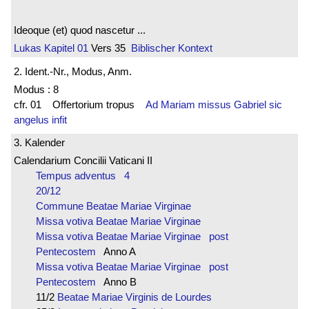
Ideoque (et) quod nascetur ...
Lukas
Kapitel 01
Vers 35
Biblischer Kontext
2. Ident.-Nr., Modus, Anm.
Modus : 8
cfr. 01 Offertorium tropus
Ad Mariam missus Gabriel sic
angelus infit
3. Kalender
Calendarium Concilii Vaticani II
Tempus adventus 4
20/12
Commune Beatae Mariae Virginae
Missa votiva Beatae Mariae Virginae
Missa votiva Beatae Mariae Virginae post
Pentecostem
Anno A
Missa votiva Beatae Mariae Virginae post
Pentecostem
Anno B
11/2
Beatae Mariae Virginis de Lourdes