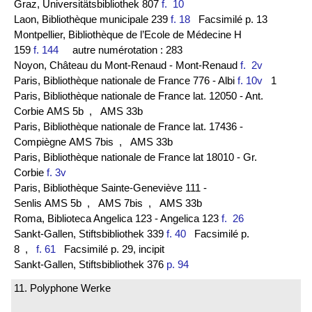
Graz, Universitätsbibliothek 807
f. 10
Laon, Bibliothèque municipale 239
f. 18
Facsimilé p. 13
Montpellier, Bibliothèque de l’Ecole de Médecine H
159
f. 144
autre numérotation : 283
Noyon, Château du Mont-Renaud - Mont-Renaud
f. 2v
Paris, Bibliothèque nationale de France 776 - Albi
f. 10v
1
Paris, Bibliothèque nationale de France lat. 12050 - Ant.
Corbie AMS 5b
, AMS 33b
Paris, Bibliothèque nationale de France lat. 17436 -
Compiègne AMS 7bis
, AMS 33b
Paris, Bibliothèque nationale de France lat 18010 - Gr.
Corbie
f. 3v
Paris, Bibliothèque Sainte-Geneviève 111 -
Senlis AMS 5b
, AMS 7bis
, AMS 33b
Roma, Biblioteca Angelica 123 - Angelica 123
f. 26
Sankt-Gallen, Stiftsbibliothek 339
f. 40
Facsimilé p.
8
,
f. 61
Facsimilé p. 29, incipit
Sankt-Gallen, Stiftsbibliothek 376
p. 94
11. Polyphone Werke