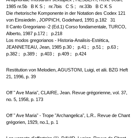
1985 nr.5b B K S ;
nr.7bis C S ;
nr.33b B C K S
Die rhetorische Komponente in der Notation des Codex 121
von Einsiedeln , JOPPICH, Godehard, 1991 p.182 31
Il Canto Gregoriano -2 (Ed.1) Corso fondamentale, TURCO,
Alberto, 1987 p.172 ;
p.218
Los modos gregorianos - Historia-Analisis-Estética,
JEANNETEAU, Jean, 1985 p.30 ;
p.41 ;
p.51 ;
p.63 ;
p.382 ;
p.389 ;
p.403 ;
p.409 ;
p.424
Restitution von Melodien, AGUSTONI, Luigi, et alii. BZG Heft
21, 1996, p. 39
Off " Ave Maria", CLAIRE, Jean. Revue grégorienne, vol. 37,
no. 5, 1958, p. 173
Off " Ave Maria" - Trope "Archangelica", L.R.. Revue de Chant
grégorien, 1929, no.1, p. 1