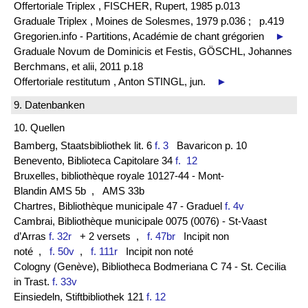
Offertoriale Triplex , FISCHER, Rupert, 1985 p.013
Graduale Triplex , Moines de Solesmes, 1979 p.036 ;
p.419
Gregorien.info - Partitions, Académie de chant grégorien
►
Graduale Novum de Dominicis et Festis, GÖSCHL, Johannes
Berchmans, et alii, 2011 p.18
Offertoriale restitutum , Anton STINGL, jun.
►
9. Datenbanken
10. Quellen
Bamberg, Staatsbibliothek lit. 6
f. 3
Bavaricon p. 10
Benevento, Biblioteca Capitolare 34
f. 12
Bruxelles, bibliothèque royale 10127-44 - Mont-
Blandin AMS 5b
, AMS 33b
Chartres, Bibliothèque municipale 47 - Graduel
f. 4v
Cambrai, Bibliothèque municipale 0075 (0076) - St-Vaast
d’Arras
f. 32r
+ 2 versets
,
f. 47br
Incipit non
noté
,
f. 50v
,
f. 111r
Incipit non noté
Cologny (Genève), Bibliotheca Bodmeriana C 74 - St. Cecilia
in Trast.
f. 33v
Einsiedeln, Stiftbibliothek 121
f. 12