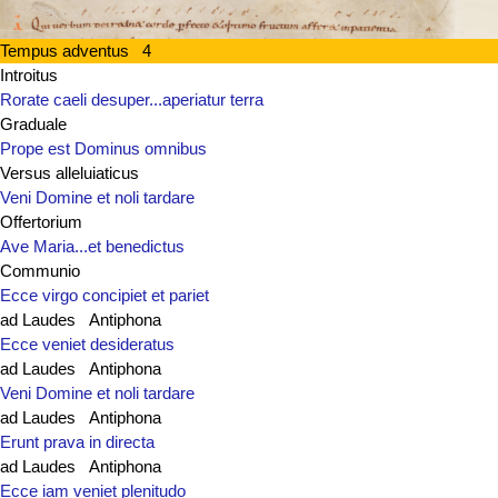
Tempus adventus 4
Introitus
Rorate caeli desuper...aperiatur terra
Graduale
Prope est Dominus omnibus
Versus alleluiaticus
Veni Domine et noli tardare
Offertorium
Ave Maria...et benedictus
Communio
Ecce virgo concipiet et pariet
ad Laudes Antiphona
Ecce veniet desideratus
ad Laudes Antiphona
Veni Domine et noli tardare
ad Laudes Antiphona
Erunt prava in directa
ad Laudes Antiphona
Ecce iam veniet plenitudo