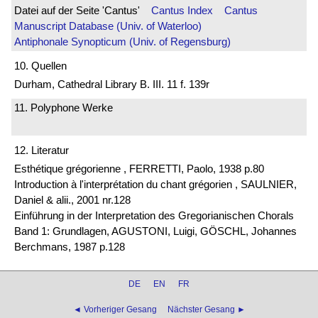
Datei auf der Seite 'Cantus'
Cantus Index
Cantus
Manuscript Database (Univ. of Waterloo)
Antiphonale Synopticum (Univ. of Regensburg)
10. Quellen
Durham, Cathedral Library B. III. 11 f. 139r
11. Polyphone Werke
12. Literatur
Esthétique grégorienne , FERRETTI, Paolo, 1938 p.80
Introduction à l'interprétation du chant grégorien , SAULNIER,
Daniel & alii., 2001 nr.128
Einführung in der Interpretation des Gregorianischen Chorals
Band 1: Grundlagen, AGUSTONI, Luigi, GÖSCHL, Johannes
Berchmans, 1987 p.128
DE
EN
FR
◄ Vorheriger Gesang
Nächster Gesang ►