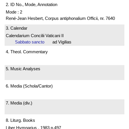
2. ID No., Mode, Annotation
Mode : 2
René-Jean Hesbert, Corpus antiphonalium Officii, nr. 7640
3. Calendar
Calendarium Concilii Vaticani II
Sabbato sancto
ad Vigilias
4. Theol. Commentary
5. Music Analyses
6. Media (Schola/Cantor)
7. Media (div.)
8. Liturg. Books
Liber Hymnarius , 1983 p.497