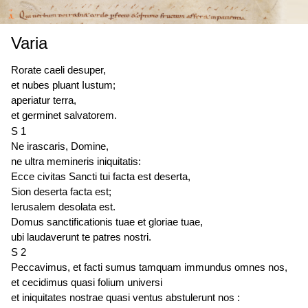
Varia
Rorate caeli desuper,
et nubes pluant Iustum;
aperiatur terra,
et germinet salvatorem.
S 1
Ne irascaris, Domine,
ne ultra memineris iniquitatis:
Ecce civitas Sancti tui
facta est
deserta,
Sion deserta
facta est
;
Ierusalem
desolata est
.
Domus sanctificationis tuae et gloriae tuae,
ubi laudaverunt te patres nostri.
S 2
Peccavimus, et facti sumus tamquam immundus omnes nos,
et cecidimus quasi folium universi
et iniquitates nostrae quasi ventus abstulerunt nos :