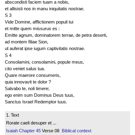
abscondisti faciem tuam a nobis,
et allisisti nos in manu iniquitatis nostrae.
S 3
Vide Domine, afflictionem populi tui
et mitte quem
missurus es
:
Emitte agnum, dominatorem terrae, de petra deserti,
ad montem filiae Sion,
ut auferat ipse iugum captivitatis nostrae.
S 4
Consolamini, consolamini, popule meus,
cito veniet salus tua.
Quare maerore consumeris,
quia innovavit te dolor ?
Salvabo te, noli timere;
ego enim sum Dominus Deus tuus,
Sanctus Israel Redemptor tuus.
1. Text
Rorate caeli desuper et ...
Isaiah
Chapter 45
Verse 08
Biblical context