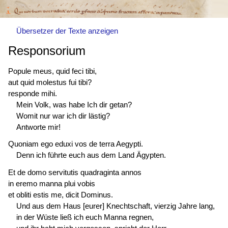
Übersetzer der Texte anzeigen
Responsorium
Popule meus, quid feci tibi,
aut quid molestus fui tibi?
responde mihi.
Mein Volk, was habe Ich dir getan?
Womit nur war ich dir lästig?
Antworte mir!
Quoniam ego eduxi vos de terra Aegypti.
Denn ich führte euch aus dem Land Ägypten.
Et de domo servitutis quadraginta annos
in eremo manna plui vobis
et obliti estis me, dicit Dominus.
Und aus dem Haus [eurer] Knechtschaft, vierzig Jahre lang,
in der Wüste ließ ich euch Manna regnen,