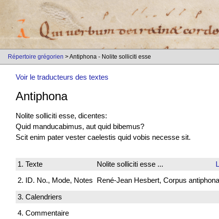
Répertoire grégorien
> Antiphona - Nolite solliciti esse
Voir le traducteurs des textes
Antiphona
Nolite solliciti esse, dicentes:
Quid manducabimus, aut quid bibemus?
Scit enim pater vester caelestis quid vobis necesse sit.
1. Texte
Nolite solliciti esse ...
L
2. ID. No., Mode, Notes
René-Jean Hesbert, Corpus antiphonali
3. Calendriers
4. Commentaire