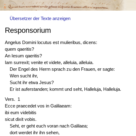
Übersetzer der Texte anzeigen
Responsorium
Angelus Domini
locutus est
mulieribus, dicens:
quem qaeritis?
An Iesum qaeritis?
Iam surrexit; venite et videte, alleluia, alleluia.
Der Engel des Herrn sprach zu den Frauen, er sagte:
Wen sucht ihr,
Sucht ihr etwa Jesus?
Er ist auferstanden; kommt und seht, Halleluja, Halleluja.
Vers. 1
Ecce praecedet vos in Galilaeam:
ibi eum videbitis
sicut dixit vobis.
Seht, er geht euch voran nach Galilaea;
dort werdet ihr ihn sehen,