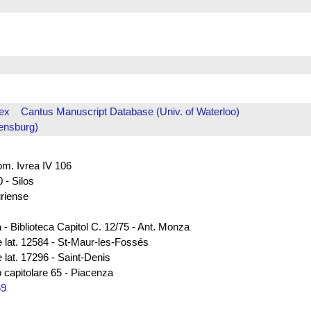
ex
Cantus Manuscript Database (Univ. of Waterloo)
ensburg)
rom. Ivrea IV 106
 - Silos
uriense
 - Biblioteca Capitol C. 12/75 - Ant. Monza
e lat. 12584 - St-Maur-les-Fossés
 lat. 17296 - Saint-Denis
 capitolare 65 - Piacenza
69