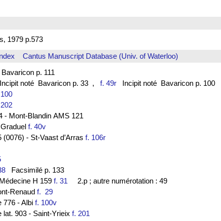
s, 1979 p.573
Index
Cantus Manuscript Database (Univ. of Waterloo)
avaricon p. 111
ncipit noté Bavaricon p. 33
,
f. 49r
Incipit noté Bavaricon p. 100
. 100
. 202
-44 - Mont-Blandin AMS 121
- Graduel
f. 40v
 (0076) - St-Vaast d’Arras
f. 106r
35
38
Facsimilé p. 133
de Médecine H 159
f. 31
2.p ; autre numérotation : 49
ont-Renaud
f. 29
e 776 - Albi
f. 100v
 lat. 903 - Saint-Yrieix
f. 201