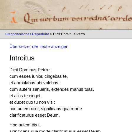
Gregorianisches Repertoire
> Dicit Dominus Petro
Übersetzer der Texte anzeigen
Introitus
Dicit Dominus Petro :
cum esses iunior, cingebas te,
et ambulabas ubi volebas :
cum autem senueris, extendes manus tuas,
et alius te cinget,
et ducet quo tu non vis :
hoc autem dixit, significans qua morte
clarificaturus esset Deum.
Hoc autem dixit,
significans qua morte clarificaturus esset Deum.