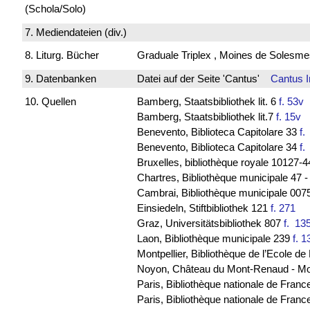
(Schola/Solo)
7. Mediendateien (div.)
8. Liturg. Bücher
Graduale Triplex , Moines de Solesme
9. Datenbanken
Datei auf der Seite 'Cantus'
Cantus 
10. Quellen
Bamberg, Staatsbibliothek lit. 6
f. 53v
B
Bamberg, Staatsbibliothek lit.7
f. 15v
I
Benevento, Biblioteca Capitolare 33
f
Benevento, Biblioteca Capitolare 34
f
Bruxelles, bibliothèque royale 10127
Chartres, Bibliothèque municipale 47 
Cambrai, Bibliothèque municipale 0075
Einsiedeln, Stiftbibliothek 121
f. 271
Graz, Universitätsbibliothek 807
f. 1
Laon, Bibliothèque municipale 239
f. 1
Montpellier, Bibliothèque de l’Ecole 
Noyon, Château du Mont-Renaud - M
Paris, Bibliothèque nationale de Franc
Paris, Bibliothèque nationale de France