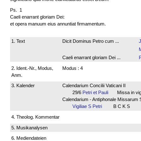
Ps. 1
Caeli enarrant gloriam Dei:
et opera manuum eius annuntiat firmamentum.
1. Text
Dicit Dominus Petro cum ...
Caeli enarrant gloriam Dei ...
2. Ident.-Nr., Modus,
Modus : 4
Anm.
3. Kalender
Calendarium Concilii Vaticani II
29/6
Petri et Pauli
Missa in vig
Calendarium - Antiphonale Missarum 
Vigiliae S Petri
B C K S
4. Theolog. Kommentar
5. Musikanalysen
6. Mediendateien