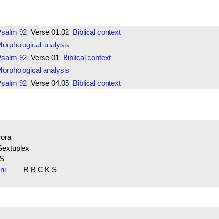
Psalm 92
Verse 01.02
Biblical context
orphological analysis
Psalm 92
Verse 01
Biblical context
orphological analysis
Psalm 92
Verse 04.05
Biblical context
rora
Sextuplex
 S
mini
R B C K S