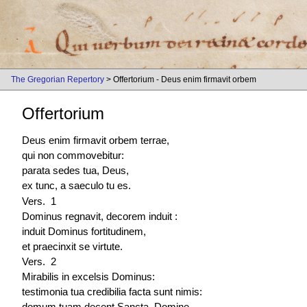
The Gregorian Repertory
> Offertorium - Deus enim firmavit orbem
Offertorium
Deus enim firmavit orbem terrae,
qui non commovebitur:
parata sedes tua, Deus,
ex tunc, a saeculo tu es.
Vers. 1
Dominus regnavit, decorem induit :
induit Dominus fortitudinem,
et praecinxit se virtute.
Vers. 2
Mirabilis in excelsis Dominus:
testimonia tua credibilia facta sunt nimis:
domum tuam decent Sancta, Domine,