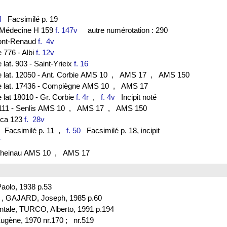
3
4
Facsimilé p. 19
de Médecine H 159
f. 147v
autre numérotation : 290
ont-Renaud
f. 4v
e 776 - Albi
f. 12v
 lat. 903 - Saint-Yrieix
f. 16
e lat. 12050 - Ant. Corbie AMS 10
, AMS 17
, AMS 150
ce lat. 17436 - Compiègne AMS 10
, AMS 17
e lat 18010 - Gr. Corbie
f. 4r
,
f. 4v
Incipit noté
111 - Senlis AMS 10
, AMS 17
, AMS 150
lica 123
f. 28v
Facsimilé p. 11
,
f. 50
Facsimilé p. 18, incipit
7
. Rheinau AMS 10
, AMS 17
aolo, 1938 p.53
s , GAJARD, Joseph, 1985 p.60
ntale, TURCO, Alberto, 1991 p.194
ugène, 1970 nr.170 ;
nr.519