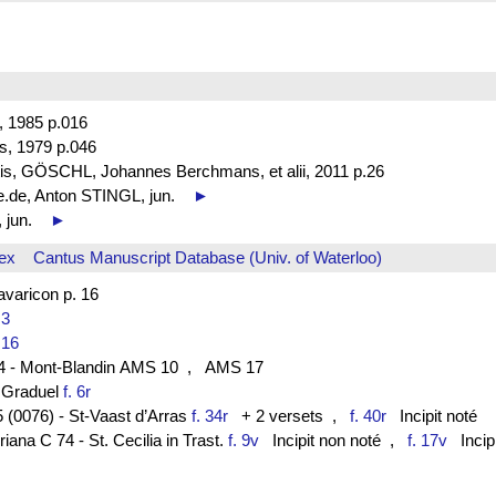
t, 1985 p.016
s, 1979 p.046
is, GÖSCHL, Johannes Berchmans, et alii, 2011 p.26
be.de, Anton STINGL, jun.
►
, jun.
►
ex
Cantus Manuscript Database (Univ. of Waterloo)
aricon p. 16
. 3
. 16
44 - Mont-Blandin AMS 10
, AMS 17
- Graduel
f. 6r
 (0076) - St-Vaast d’Arras
f. 34r
+ 2 versets
,
f. 40r
Incipit noté
ana C 74 - St. Cecilia in Trast.
f. 9v
Incipit non noté
,
f. 17v
Incipi