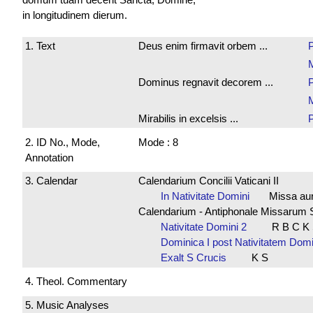
in longitudinem dierum.
1. Text
Deus enim firmavit orbem ...
M
Dominus regnavit decorem ...
M
Mirabilis in excelsis ...
2. ID No., Mode,
Mode : 8
Annotation
3. Calendar
Calendarium Concilii Vaticani II
In Nativitate Domini
Missa au
Calendarium - Antiphonale Missarum 
Nativitate Domini 2
R B C K
Dominica I post Nativitatem Do
Exalt S Crucis
K S
4. Theol. Commentary
5. Music Analyses