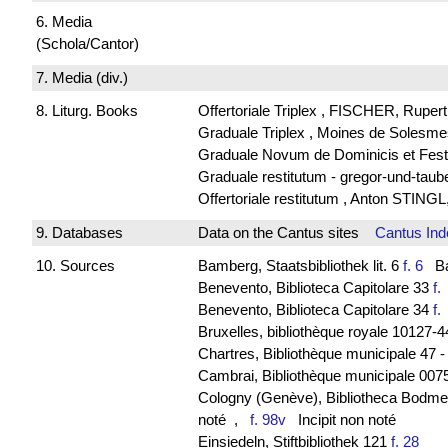
6. Media
(Schola/Cantor)
7. Media (div.)
8. Liturg. Books
Offertoriale Triplex , FISCHER, Ruper
Graduale Triplex , Moines de Solesme
Graduale Novum de Dominicis et Fest
Graduale restitutum - gregor-und-tau
Offertoriale restitutum , Anton STINGL
9. Databases
Data on the Cantus sites
Cantus Ind
10. Sources
Bamberg, Staatsbibliothek lit. 6
f. 6
Bav
Benevento, Biblioteca Capitolare 33
f
Benevento, Biblioteca Capitolare 34
f
Bruxelles, bibliothèque royale 10127-
Chartres, Bibliothèque municipale 47 
Cambrai, Bibliothèque municipale 0075
Cologny (Genève), Bibliotheca Bodmeri
noté
,
f. 98v
Incipit non noté
Einsiedeln, Stiftbibliothek 121
f. 28