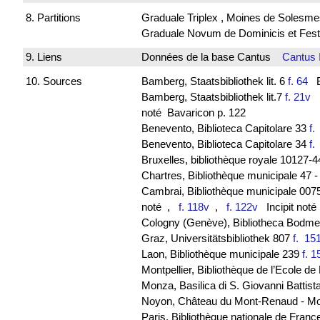
8. Partitions
Graduale Triplex , Moines de Solesme
Graduale Novum de Dominicis et Fest
9. Liens
Données de la base Cantus
Cantus 
10. Sources
Bamberg, Staatsbibliothek lit. 6
f. 64
Ba
Bamberg, Staatsbibliothek lit.7
f. 21v
B
noté Bavaricon p. 122
Benevento, Biblioteca Capitolare 33
f.
Benevento, Biblioteca Capitolare 34
f
Bruxelles, bibliothèque royale 10127
Chartres, Bibliothèque municipale 47 
Cambrai, Bibliothèque municipale 0075
noté
,
f. 118v
,
f. 122v
Incipit noté
Cologny (Genève), Bibliotheca Bodmeri
Graz, Universitätsbibliothek 807
f. 1
Laon, Bibliothèque municipale 239
f. 1
Montpellier, Bibliothèque de l’Ecole 
Monza, Basilica di S. Giovanni Battis
Noyon, Château du Mont-Renaud - M
Paris, Bibliothèque nationale de Franc