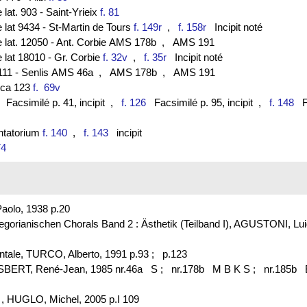
 lat. 903 - Saint-Yrieix
f. 81
e lat 9434 - St-Martin de Tours
f. 149r
,
f. 158r
Incipit noté
e lat. 12050 - Ant. Corbie AMS 178b
, AMS 191
e lat 18010 - Gr. Corbie
f. 32v
,
f. 35r
Incipit noté
 111 - Senlis AMS 46a
, AMS 178b
, AMS 191
lica 123
f. 69v
Facsimilé p. 41, incipit
,
f. 126
Facsimilé p. 95, incipit
,
f. 148
Fa
antatorium
f. 140
,
f. 143
incipit
74
aolo, 1938 p.20
Gregorianischen Chorals Band 2 : Ästhetik (Teilband I), AGUSTONI, L
ntale, TURCO, Alberto, 1991 p.93 ;
p.123
ESBERT, René-Jean, 1985 nr.46a S ;
nr.178b M B K S ;
nr.185b 
t , HUGLO, Michel, 2005 p.I 109