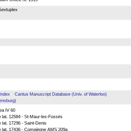
Sextuplex
Index
Cantus Manuscript Database (Univ. of Waterloo)
ensburg)
rea IV 60
e lat. 12584 - St-Maur-les-Fossés
 lat. 17296 - Saint-Denis
nce lat. 17436 - Compiègne AMS 209a