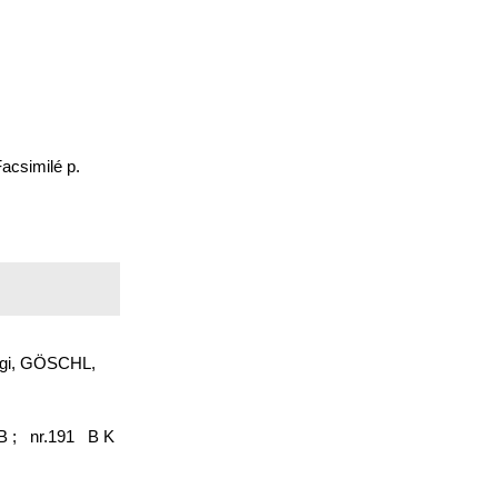
csimilé p.
uigi, GÖSCHL,
B ;
nr.191 B K