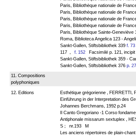
Paris, Bibliothèque nationale de France
Paris, Bibliothèque nationale de Franc
Paris, Bibliothèque nationale de Franc
Paris, Bibliothèque nationale de Franc
Paris, Bibliothèque Sainte-Geneviève
Roma, Biblioteca Angelica 123 - Ange
Sankt-Gallen, Stiftsbibliothek 339
f. 73
117
,
f. 152
Facsimilé p. 121, incipit
Sankt-Gallen, Stiftsbibliothek 359 - C
Sankt-Gallen, Stiftsbibliothek 376
p. 2
11. Compositions
polyphoniques
12. Editions
Esthétique grégorienne , FERRETTI, P
Einführung in der Interpretation des 
Johannes Berchmans, 1992 p.24
Il Canto Gregoriano -1 Corso fondame
Antiphonale missarum sextuplex , H
S ;
nr.193 M
Les anciens répertoires de plain-chan