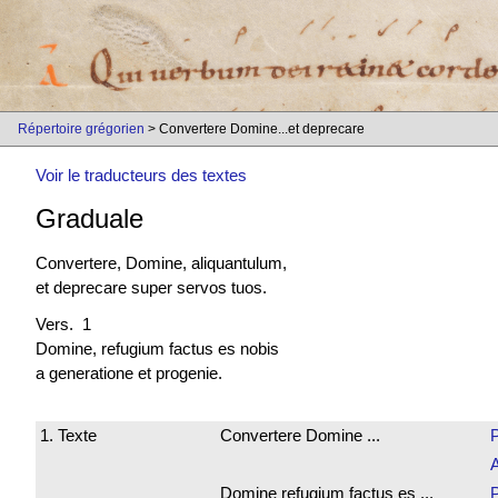
Répertoire grégorien
> Convertere Domine...et deprecare
Voir le traducteurs des textes
Graduale
Convertere, Domine, aliquantulum,
et deprecare super servos tuos.
Vers. 1
Domine, refugium
factus es
nobis
a generatione et progenie.
1. Texte
Convertere Domine ...
P
Domine refugium factus es ...
P