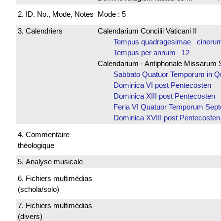
2. ID. No., Mode, Notes
Mode : 5
3. Calendriers
Calendarium Concilii Vaticani II
Tempus quadragesimae cineru
Tempus per annum 12
Calendarium - Antiphonale Missarum 
Sabbato Quatuor Temporum in
Dominica VI post Pentecosten
Dominica XIII post Pentecosten
Feria VI Quatuor Temporum Se
Dominica XVIII post Pentecost
4. Commentaire
théologique
5. Analyse musicale
6. Fichiers multimédias
(schola/solo)
7. Fichiers multimédias
(divers)