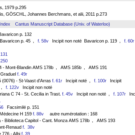
s, 1979 p.295
is, GÖSCHL, Johannes Berchmans, et alii, 2011 p.273
Index
Cantus Manuscript Database (Univ. of Waterloo)
varicon p. 132
avaricon p. 45
,
f. 58v
Incipit non noté Bavaricon p. 119
,
f. 60r
 131
. 250
-44 - Mont-Blandin AMS 178b
, AMS 185b
, AMS 191
- Graduel
f. 49r
 (0076) - St-Vaast d’Arras
f. 61r
Incipit noté
,
f. 100r
Incipit
,
f. 122v
Incipit non noté
ana C 74 - St. Cecilia in Trast.
f. 45v
Incipit non noté
,
f. 107r
Inci
51
56
Facsimilé p. 151
de Médecine H 159
f. 88v
autre numérotation : 168
ta - Biblioteca Capitol - Cant. Monza AMS 178b
, AMS 193
ont-Renaud
f. 38v
e 776 - Albi
f. 39