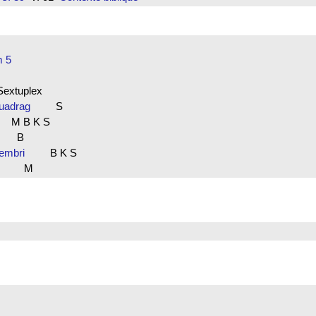
m 5
Sextuplex
 Quadrag
S
M B K S
B
ptembri
B K S
en
M