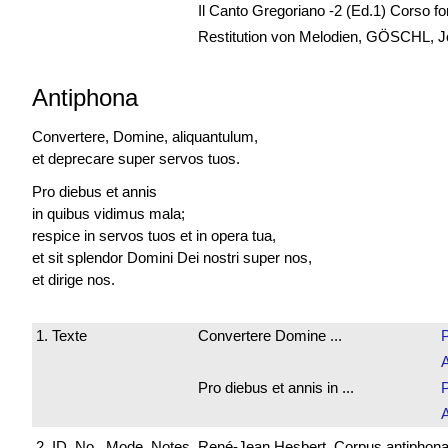
Il Canto Gregoriano -2 (Ed.1) Corso 
Restitution von Melodien, GÖSCHL, Jo
Antiphona
Convertere, Domine, aliquantulum,
et deprecare super servos tuos.
Pro diebus et annis
in quibus vidimus mala;
respice in servos tuos et in opera tua,
et sit splendor Domini Dei nostri super nos,
et dirige nos.
1. Texte
Convertere Domine ...
P
Pro diebus et annis in ...
P
2. ID. No., Mode, Notes
René-Jean Hesbert, Corpus antiphonali