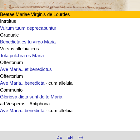
Beatae Mariae Virginis de Lourdes
Introitus
Vultum tuum deprecabuntur
Graduale
Benedicta es tu virgo Maria
Versus alleluiaticus
Tota pulchra es Maria
Offertorium
Ave Maria...et benedictus
Offertorium
Ave Maria...benedicta
- cum alleluia
Communio
Gloriosa dicta sunt de te Maria
ad Vesperas Antiphona
Ave Maria...benedicta
- cum alleluia
DE
EN
FR