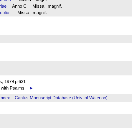
ariae
Anno C Missa magnif.
nceptio
Missa magnif.
s, 1979 p.631
s with Psalms
►
Index
Cantus Manuscript Database (Univ. of Waterloo)