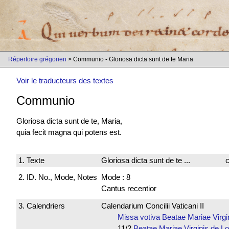
Répertoire grégorien
> Communio - Gloriosa dicta sunt de te Maria
Voir le traducteurs des textes
Communio
Gloriosa dicta sunt de te, Maria,
quia fecit magna qui potens est.
1. Texte
Gloriosa dicta sunt de te ...
c
2. ID. No., Mode, Notes
Mode : 8
Cantus recentior
3. Calendriers
Calendarium Concilii Vaticani II
Missa votiva Beatae Mariae Vir
11/2
Beatae Mariae Virginis de 