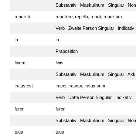
Substantiv Maskulinum Singular Nomi
repulisti
repellere, repello, repuli, repulsum
Verb Zweite Person Singular Indikati
in
in
Präposition
finem
finis
Substantiv Maskulinum Singular Akkus
iratus est
irasci, irascor, iratus sum
Verb Dritte Person Singular Indikati
furor
furor
Substantiv Maskulinum Singular Nomi
tuus
tuus