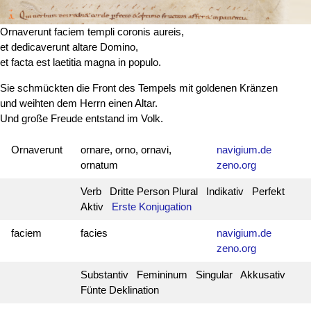
Ornaverunt faciem templi coronis aureis,
et dedicaverunt altare Domino,
et
facta est
laetitia magna in populo.
Sie schmückten die Front des Tempels mit goldenen Kränzen
und weihten dem Herrn einen Altar.
Und große Freude entstand im Volk.
Ornaverunt
ornare, orno, ornavi,
navigium.de
ornatum
zeno.org
Verb Dritte Person Plural Indikativ Perfekt
Aktiv
Erste Konjugation
faciem
facies
navigium.de
zeno.org
Substantiv Femininum Singular Akkusativ
Fünte Deklination