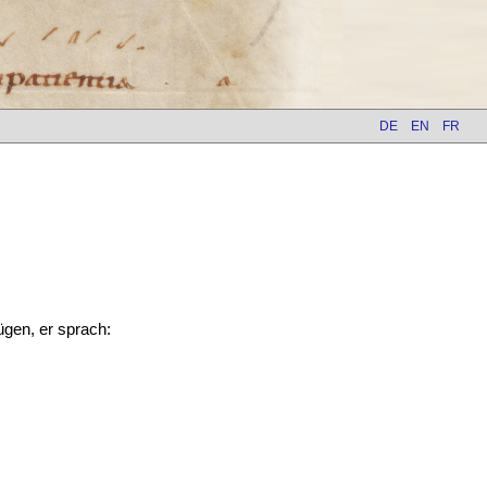
DE
EN
FR
gen, er sprach: