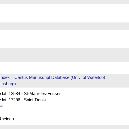
Index
Cantus Manuscript Database (Univ. of Waterloo)
ensburg)
e lat. 12584 - St-Maur-les-Fossés
 lat. 17296 - Saint-Denis
54
 Rheinau