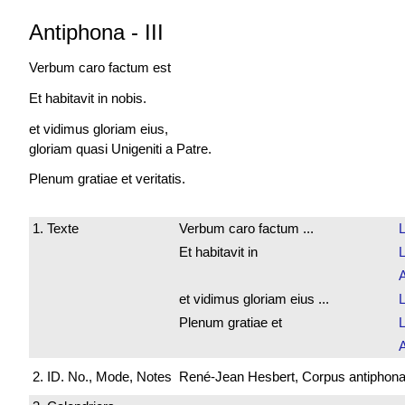
Antiphona
-
III
Verbum caro
factum est
Et habitavit in nobis.
et vidimus gloriam eius,
gloriam quasi Unigeniti a Patre.
Plenum gratiae et veritatis.
1. Texte
Verbum caro factum ...
L
Et habitavit in
L
et vidimus gloriam eius ...
L
Plenum gratiae et
L
2. ID. No., Mode, Notes
René-Jean Hesbert, Corpus antiphonali