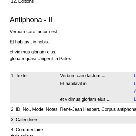
12. Editions
Antiphona
-
II
Verbum caro
factum est
Et habitavit in nobis.
et vidimus gloriam eius,
gloriam quasi Unigeniti a Patre.
1. Texte
Verbum caro factum ...
L
Et habitavit in
L
et vidimus gloriam eius ...
L
2. ID. No., Mode, Notes
René-Jean Hesbert, Corpus antiphonali
3. Calendriers
4. Commentaire