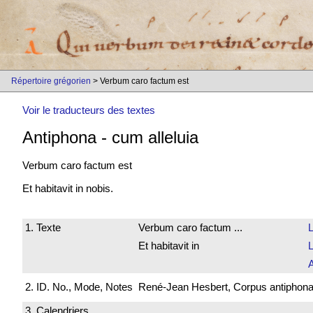
Répertoire grégorien
> Verbum caro factum est
Voir le traducteurs des textes
Antiphona
-
cum alleluia
Verbum caro
factum est
Et habitavit in nobis.
1. Texte
Verbum caro factum ...
L
Et habitavit in
L
2. ID. No., Mode, Notes
René-Jean Hesbert, Corpus antiphonali
3. Calendriers