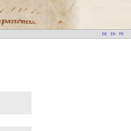
DE
EN
FR