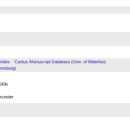
Index
Cantus Manuscript Database (Univ. of Waterloo)
ensburg)
 143v
rcester