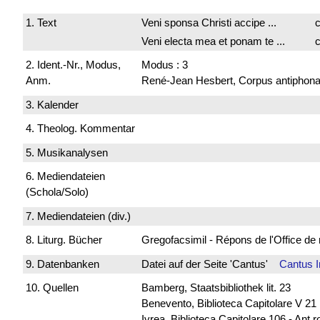
1. Text
Veni sponsa Christi accipe ...
c
Veni electa mea et ponam te ...
c
2. Ident.-Nr., Modus,
Modus : 3
Anm.
René-Jean Hesbert, Corpus antiphonali
3. Kalender
4. Theolog. Kommentar
5. Musikanalysen
6. Mediendateien
(Schola/Solo)
7. Mediendateien (div.)
8. Liturg. Bücher
Gregofacsimil - Répons de l'Office
9. Datenbanken
Datei auf der Seite 'Cantus'
Cantus 
10. Quellen
Bamberg, Staatsbibliothek lit. 23
Benevento, Biblioteca Capitolare V 21
Ivrea, Biblioteca Capitolare 106 - Ant.