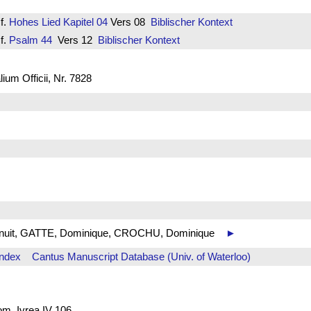
f.
Hohes Lied
Kapitel 04
Vers 08
Biblischer Kontext
f.
Psalm 44
Vers 12
Biblischer Kontext
um Officii, Nr. 7828
 de nuit, GATTE, Dominique, CROCHU, Dominique
►
Index
Cantus Manuscript Database (Univ. of Waterloo)
rom. Ivrea IV 106