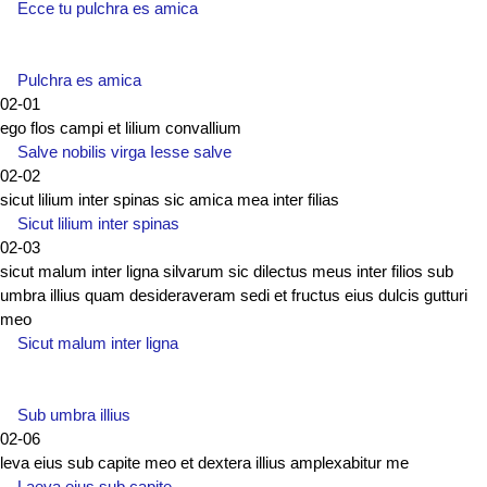
Ecce tu pulchra es amica
Pulchra es amica
02-01
ego flos campi et lilium convallium
Salve nobilis virga Iesse salve
02-02
sicut lilium inter spinas sic amica mea inter filias
Sicut lilium inter spinas
02-03
sicut malum inter ligna silvarum sic dilectus meus inter filios sub
umbra illius quam desideraveram sedi et fructus eius dulcis gutturi
meo
Sicut malum inter ligna
Sub umbra illius
02-06
leva eius sub capite meo et dextera illius amplexabitur me
Laeva eius sub capite