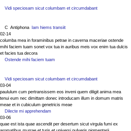
Vidi speciosam sicut columbam et circumdabant
C Antiphona
Iam hiems transiit
02-14
columba mea in foraminibus petrae in caverna maceriae ostende
mihi faciem tuam sonet vox tua in auribus meis vox enim tua dulcis
et facies tua decora
Ostende mihi faciem tuam
Vidi speciosam sicut columbam et circumdabant
03-04
paululum cum pertransissem eos inveni quem diligit anima mea
tenui eum nec dimittam donec introducam illum in domum matris
meae et in cubiculum genetricis meae
Dilecte mi apprehendam
03-06
quae est ista quae ascendit per desertum sicut virgula fumi ex
aromatibus murrae et turis et universi pulveris pigmentarii