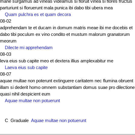
mane surgamus ad vineas videamus si floruit vinea si flores fructus
parturiunt si floruerunt mala punica ibi dabo tibi ubera mea
Quam pulchra es et quam decora
08-02
adprehendam te et ducam in domum matris meae ibi me docebis et
dabo tibi poculum ex vino condito et mustum malorum granatorum
meorum
Dilecte mi apprehendam
08-03
leva eius sub capite meo et dextera illius amplexabitur me
Laeva eius sub capite
08-07
aquae multae non poterunt extinguere caritatem nec flumina obruent
illam si dederit homo omnem substantiam domus suae pro dilectione
quasi nihil despicient eum
Aquae multae non potuerunt
C Graduale
Aquae multae non potuerunt