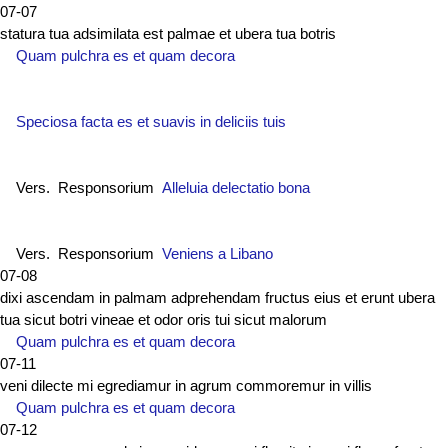
07-07
statura tua adsimilata est palmae et ubera tua botris
Quam pulchra es et quam decora
Speciosa facta es et suavis in deliciis tuis
Vers. Responsorium
Alleluia delectatio bona
Vers. Responsorium
Veniens a Libano
07-08
dixi ascendam in palmam adprehendam fructus eius et erunt ubera
tua sicut botri vineae et odor oris tui sicut malorum
Quam pulchra es et quam decora
07-11
veni dilecte mi egrediamur in agrum commoremur in villis
Quam pulchra es et quam decora
07-12