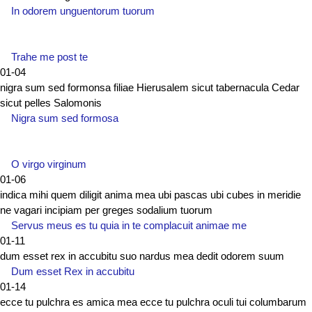
In odorem unguentorum tuorum
Trahe me post te
01-04
nigra sum sed formonsa filiae Hierusalem sicut tabernacula Cedar
sicut pelles Salomonis
Nigra sum sed formosa
O virgo virginum
01-06
indica mihi quem diligit anima mea ubi pascas ubi cubes in meridie
ne vagari incipiam per greges sodalium tuorum
Servus meus es tu quia in te complacuit animae me
01-11
dum esset rex in accubitu suo nardus mea dedit odorem suum
Dum esset Rex in accubitu
01-14
ecce tu pulchra es amica mea ecce tu pulchra oculi tui columbarum