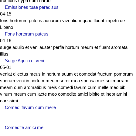
fructibus cypri cum nardo
Emissiones tuae paradisus
04-15
fons hortorum puteus aquarum viventium quae fluunt impetu de
Libano
Fons hortorum puteus
04-16
surge aquilo et veni auster perfla hortum meum et fluant aromata
illius
Surge Aquilo et veni
05-01
veniat dilectus meus in hortum suum et comedat fructum pomorum
suorum veni in hortum meum soror mea sponsa messui murram
meam cum aromatibus meis comedi favum cum melle meo bibi
vinum meum cum lacte meo comedite amici bibite et inebriamini
carissimi
Comedi favum cum melle
Comedite amici mei