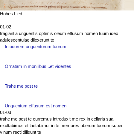
Hohes Lied
01-02
fraglantia unguentis optimis oleum effusum nomen tuum ideo
adulescentulae dilexerunt te
In odorem unguentorum tuorum
Ornatam in monilibus...et videntes
Trahe me post te
Unguentum effusum est nomen
01-03
trahe me post te curremus introduxit me rex in cellaria sua
exultabimus et laetabimur in te memores uberum tuorum super
vinum recti diligunt te