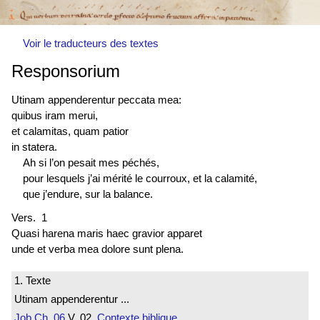
Voir le traducteurs des textes
Responsorium
Utinam appenderentur peccata mea:
quibus iram merui,
et calamitas, quam patior
in statera.
Ah si l’on pesait mes péchés,
pour lesquels j’ai mérité le courroux, et la calamité,
que j’endure, sur la balance.
Vers. 1
Quasi harena maris haec gravior apparet
unde et verba mea dolore sunt plena.
1. Texte
Utinam appenderentur ...
Job
Ch. 06
V. 02
Contexte biblique