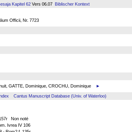
Jesaja
Kapitel 62
Vers 06.07
Biblischer Kontext
um Officii, Nr. 7723
 de nuit, GATTE, Dominique, CROCHU, Dominique
►
Index
Cantus Manuscript Database (Univ. of Waterloo)
. 157r Non noté
rom. Ivrea IV 106
88 - Rom2 f. 135r