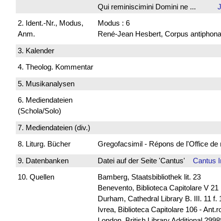
Qui reminiscimini Domini ne ...
2. Ident.-Nr., Modus,
Modus : 6
Anm.
René-Jean Hesbert, Corpus antiphonali
3. Kalender
4. Theolog. Kommentar
5. Musikanalysen
6. Mediendateien
(Schola/Solo)
7. Mediendateien (div.)
8. Liturg. Bücher
Gregofacsimil - Répons de l'Office
9. Datenbanken
Datei auf der Seite 'Cantus'
Cantus 
10. Quellen
Bamberg, Staatsbibliothek lit. 23
Benevento, Biblioteca Capitolare V 21
Durham, Cathedral Library B. III. 11 f
Ivrea, Biblioteca Capitolare 106 - Ant.
London, British Library Additional 299