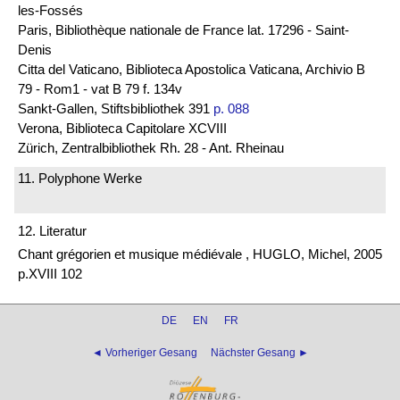
les-Fossés
Paris, Bibliothèque nationale de France lat. 17296 - Saint-
Denis
Citta del Vaticano, Biblioteca Apostolica Vaticana, Archivio B
79 - Rom1 - vat B 79 f. 134v
Sankt-Gallen, Stiftsbibliothek 391
p. 088
Verona, Biblioteca Capitolare XCVIII
Zürich, Zentralbibliothek Rh. 28 - Ant. Rheinau
11. Polyphone Werke
12. Literatur
Chant grégorien et musique médiévale , HUGLO, Michel, 2005
p.XVIII 102
DE
EN
FR
◄ Vorheriger Gesang
Nächster Gesang ►