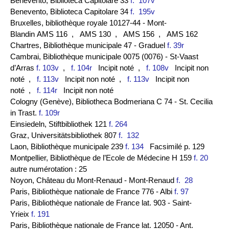
Benevento, Biblioteca Capitolare 33
f. 107v
Benevento, Biblioteca Capitolare 34
f. 195v
Bruxelles, bibliothèque royale 10127-44 - Mont-
Blandin AMS 116
, AMS 130
, AMS 156
, AMS 162
Chartres, Bibliothèque municipale 47 - Graduel
f. 39r
Cambrai, Bibliothèque municipale 0075 (0076) - St-Vaast
d’Arras
f. 103v
,
f. 104r
Incipit noté
,
f. 108v
Incipit non
noté
,
f. 113v
Incipit non noté
,
f. 113v
Incipit non
noté
,
f. 114r
Incipit non noté
Cologny (Genève), Bibliotheca Bodmeriana C 74 - St. Cecilia
in Trast.
f. 109r
Einsiedeln, Stiftbibliothek 121
f. 264
Graz, Universitätsbibliothek 807
f. 132
Laon, Bibliothèque municipale 239
f. 134
Facsimilé p. 129
Montpellier, Bibliothèque de l’Ecole de Médecine H 159
f. 20
autre numérotation : 25
Noyon, Château du Mont-Renaud - Mont-Renaud
f. 28
Paris, Bibliothèque nationale de France 776 - Albi
f. 97
Paris, Bibliothèque nationale de France lat. 903 - Saint-
Yrieix
f. 191
Paris, Bibliothèque nationale de France lat. 12050 - Ant.