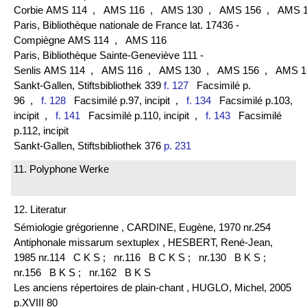
Corbie AMS 114
, AMS 116
, AMS 130
, AMS 156
, AMS 1
Paris, Bibliothèque nationale de France lat. 17436 -
Compiègne AMS 114
, AMS 116
Paris, Bibliothèque Sainte-Geneviève 111 -
Senlis AMS 114
, AMS 116
, AMS 130
, AMS 156
, AMS 1
Sankt-Gallen, Stiftsbibliothek 339
f. 127
Facsimilé p.
96
,
f. 128
Facsimilé p.97, incipit
,
f. 134
Facsimilé p.103,
incipit
,
f. 141
Facsimilé p.110, incipit
,
f. 143
Facsimilé
p.112, incipit
Sankt-Gallen, Stiftsbibliothek 376
p. 231
11. Polyphone Werke
12. Literatur
Sémiologie grégorienne , CARDINE, Eugène, 1970 nr.254
Antiphonale missarum sextuplex , HESBERT, René-Jean,
1985 nr.114 C K S ;
nr.116 B C K S ;
nr.130 B K S ;
nr.156 B K S ;
nr.162 B K S
Les anciens répertoires de plain-chant , HUGLO, Michel, 2005
p.XVIII 80