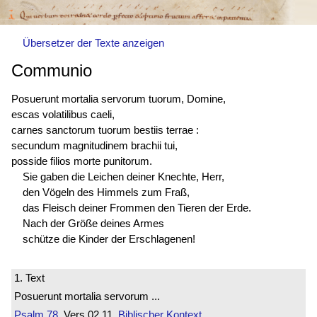
Übersetzer der Texte anzeigen
Communio
Posuerunt mortalia servorum tuorum, Domine,
escas volatilibus caeli,
carnes sanctorum tuorum bestiis terrae :
secundum magnitudinem brachii tui,
posside filios morte punitorum.
Sie gaben die Leichen deiner Knechte, Herr,
den Vögeln des Himmels zum Fraß,
das Fleisch deiner Frommen den Tieren der Erde.
Nach der Größe deines Armes
schütze die Kinder der Erschlagenen!
1. Text
Posuerunt mortalia servorum ...
Psalm 78
Vers 02.11
Biblischer Kontext