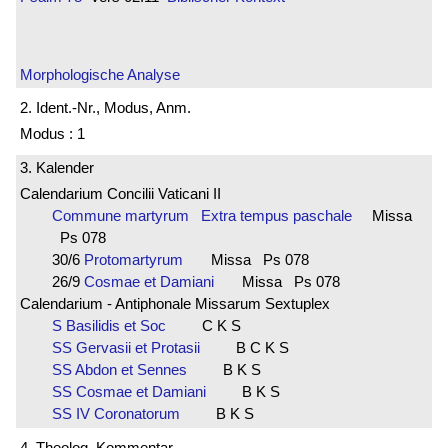
Morphologische Analyse
2. Ident.-Nr., Modus, Anm.
Modus : 1
3. Kalender
Calendarium Concilii Vaticani II
Commune martyrum Extra tempus paschale
Missa
Ps 078
30/6
Protomartyrum
Missa Ps 078
26/9
Cosmae et Damiani
Missa Ps 078
Calendarium - Antiphonale Missarum Sextuplex
S Basilidis et Soc
C K S
SS Gervasii et Protasii
B C K S
SS Abdon et Sennes
B K S
SS Cosmae et Damiani
B K S
SS IV Coronatorum
B K S
4. Theolog. Kommentar