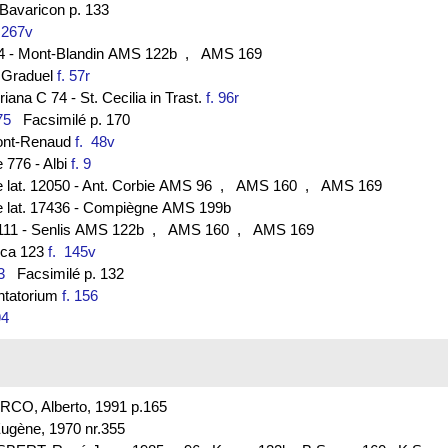
avaricon p. 133
. 267v
-44 - Mont-Blandin AMS 122b
, AMS 169
- Graduel
f. 57r
ana C 74 - St. Cecilia in Trast.
f. 96r
75
Facsimilé p. 170
ont-Renaud
f. 48v
e 776 - Albi
f. 9
e lat. 12050 - Ant. Corbie AMS 96
, AMS 160
, AMS 169
nce lat. 17436 - Compiègne AMS 199b
 111 - Senlis AMS 122b
, AMS 160
, AMS 169
lica 123
f. 145v
3
Facsimilé p. 132
antatorium
f. 156
94
URCO, Alberto, 1991 p.165
ugène, 1970 nr.355