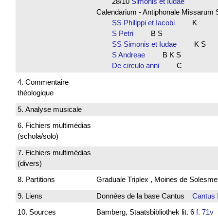
28/10
Simonis et Iudae
Calendarium - Antiphonale Missarum 
SS Philippi et Iacobi
K
S Petri
B S
SS Simonis et Iudae
K S
S Andreae
B K S
De circulo anni
C
4. Commentaire
théologique
5. Analyse musicale
6. Fichiers multimédias
(schola/solo)
7. Fichiers multimédias
(divers)
8. Partitions
Graduale Triplex , Moines de Solesme
9. Liens
Données de la base Cantus
Cantus 
10. Sources
Bamberg, Staatsbibliothek lit. 6
f. 71v
B