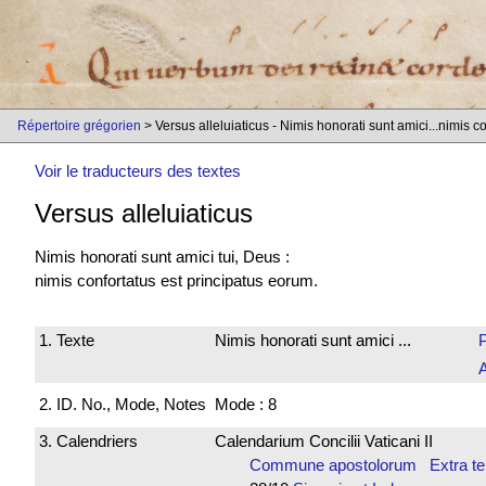
Répertoire grégorien
> Versus alleluiaticus - Nimis honorati sunt amici...nimis c
Voir le traducteurs des textes
Versus alleluiaticus
Nimis
honorati sunt
amici tui, Deus :
nimis
confortatus est
principatus eorum.
1. Texte
Nimis honorati sunt amici ...
2. ID. No., Mode, Notes
Mode : 8
3. Calendriers
Calendarium Concilii Vaticani II
Commune apostolorum Extra te