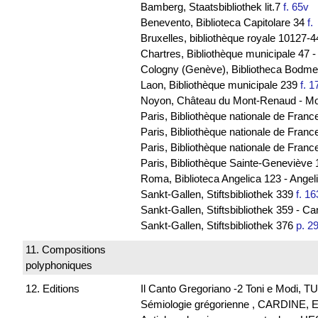
Bamberg, Staatsbibliothek lit.7
f. 65v
B
Benevento, Biblioteca Capitolare 34
f
Bruxelles, bibliothèque royale 10127
Chartres, Bibliothèque municipale 47 
Cologny (Genève), Bibliotheca Bodmeri
Laon, Bibliothèque municipale 239
f. 1
Noyon, Château du Mont-Renaud - M
Paris, Bibliothèque nationale de Franc
Paris, Bibliothèque nationale de Franc
Paris, Bibliothèque nationale de Fra
Paris, Bibliothèque Sainte-Geneviève
Roma, Biblioteca Angelica 123 - Ange
Sankt-Gallen, Stiftsbibliothek 339
f. 16
Sankt-Gallen, Stiftsbibliothek 359 - C
Sankt-Gallen, Stiftsbibliothek 376
p. 2
11. Compositions
polyphoniques
12. Editions
Il Canto Gregoriano -2 Toni e Modi, T
Sémiologie grégorienne , CARDINE, E