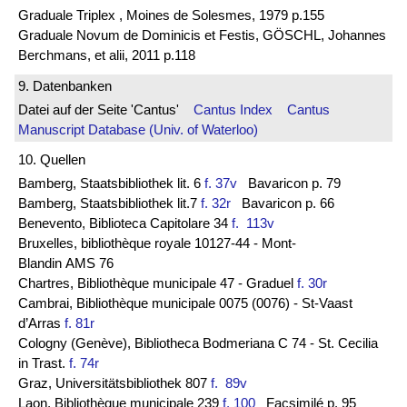
Graduale Triplex , Moines de Solesmes, 1979 p.155
Graduale Novum de Dominicis et Festis, GÖSCHL, Johannes
Berchmans, et alii, 2011 p.118
9. Datenbanken
Datei auf der Seite 'Cantus'
Cantus Index
Cantus
Manuscript Database (Univ. of Waterloo)
10. Quellen
Bamberg, Staatsbibliothek lit. 6
f. 37v
Bavaricon p. 79
Bamberg, Staatsbibliothek lit.7
f. 32r
Bavaricon p. 66
Benevento, Biblioteca Capitolare 34
f. 113v
Bruxelles, bibliothèque royale 10127-44 - Mont-
Blandin AMS 76
Chartres, Bibliothèque municipale 47 - Graduel
f. 30r
Cambrai, Bibliothèque municipale 0075 (0076) - St-Vaast
d’Arras
f. 81r
Cologny (Genève), Bibliotheca Bodmeriana C 74 - St. Cecilia
in Trast.
f. 74r
Graz, Universitätsbibliothek 807
f. 89v
Laon, Bibliothèque municipale 239
f. 100
Facsimilé p. 95