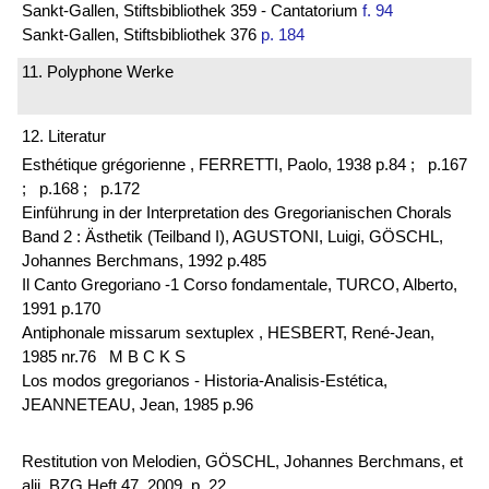
Sankt-Gallen, Stiftsbibliothek 359 - Cantatorium
f. 94
Sankt-Gallen, Stiftsbibliothek 376
p. 184
11. Polyphone Werke
12. Literatur
Esthétique grégorienne , FERRETTI, Paolo, 1938 p.84 ;
p.167
;
p.168 ;
p.172
Einführung in der Interpretation des Gregorianischen Chorals
Band 2 : Ästhetik (Teilband I), AGUSTONI, Luigi, GÖSCHL,
Johannes Berchmans, 1992 p.485
Il Canto Gregoriano -1 Corso fondamentale, TURCO, Alberto,
1991 p.170
Antiphonale missarum sextuplex , HESBERT, René-Jean,
1985 nr.76 M B C K S
Los modos gregorianos - Historia-Analisis-Estética,
JEANNETEAU, Jean, 1985 p.96
Restitution von Melodien, GÖSCHL, Johannes Berchmans, et
alii. BZG Heft 47, 2009, p. 22