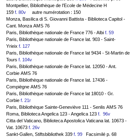
Montpellier, Bibliothèque de l’Ecole de Médecine H
159
f. 80v
autre numérotation : 150
Monza, Basilica di S. Giovanni Battista - Biblioteca Capitol -
Cant. Monza AMS 76
Paris, Bibliothèque nationale de France 776 - Albi
f. 59
Paris, Bibliothèque nationale de France lat. 903 - Saint-
Yrieix
f. 127
Paris, Bibliothèque nationale de France lat 9434 - St-Martin de
Tours
f. 104v
Paris, Bibliothèque nationale de France lat. 12050 - Ant.
Corbie AMS 76
Paris, Bibliothèque nationale de France lat. 17436 -
Compiègne AMS 76
Paris, Bibliothèque nationale de France lat 18010 - Gr.
Corbie
f. 21r
Paris, Bibliothèque Sainte-Geneviève 111 - Senlis AMS 76
Roma, Biblioteca Angelica 123 - Angelica 123
f. 96v
Citta del Vaticano, Biblioteca Apostolica Vaticana lat. 10673 -
Vat. 10673
f. 26v
Sankt-Gallen, Stiftsbibliothek 339
f. 99
Facsimilé p. 68