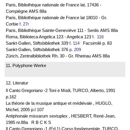
Paris, Bibliothèque nationale de France lat. 17436 -
Compiègne AMS 88a
Paris, Bibliothèque nationale de France lat 18010 - Gr.
Corbie
f. 27r
Paris, Bibliothèque Sainte-Geneviève 111 - Senlis AMS 88a
Roma, Biblioteca Angelica 123 - Angelica 123
f. 116
Sankt-Gallen, Stiftsbibliothek 339
f. 114
Facsimilé p. 83
Sankt-Gallen, Stiftsbibliothek 376
p. 209
Zürich, Zentralbibliothek Rh. 30 - Gr. Rheinau AMS 88a
11. Polyphone Werke
12. Literatur
Il Canto Gregoriano -2 Toni e Modi, TURCO, Alberto, 1991
p.162
La théorie de la musique antique et médiévale , HUGLO,
Michel, 2005 p.I 107
Antiphonale missarum sextuplex , HESBERT, René-Jean,
1985 nr.88a R B C K S
Il Canto Gregoriano -1 (Ed.1) Corso fondamentale, TURCO,