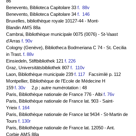
86
Benevento, Biblioteca Capitolare 33
f. 88v
Benevento, Biblioteca Capitolare 34
f. 146
Bruxelles, bibliothèque royale 10127-44 - Mont-
Blandin AMS 88a
Cambrai, Bibliothèque municipale 0075 (0076) - St-Vaast
d’Arras
f. 90v
Cologny (Genève), Bibliotheca Bodmeriana C 74 - St. Cecilia
in Trast.
f. 88v
Einsiedeln, Stiftbibliothek 121
f. 226
Graz, Universitätsbibliothek 807
f. 110v
Laon, Bibliothèque municipale 239
f. 117
Facsimilé p. 112
Montpellier, Bibliothèque de l’Ecole de Médecine H
159
f. 30v
2.p ; autre numérotation : 48
Paris, Bibliothèque nationale de France 776 - Albi
f. 76v
Paris, Bibliothèque nationale de France lat. 903 - Saint-
Yrieix
f. 164
Paris, Bibliothèque nationale de France lat 9434 - St-Martin de
Tours
f. 130r
Paris, Bibliothèque nationale de France lat. 12050 - Ant.
Corbie AMS 88a