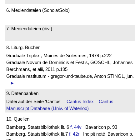
6. Mediendateien (Schola/Solo)
7. Mediendateien (div.)
8. Liturg. Bücher
Graduale Triplex , Moines de Solesmes, 1979 p.222
Graduale Novum de Dominicis et Festis, GÖSCHL, Johannes
Berchmans, et alii, 2011 p.195
Graduale restitutum - gregor-und-taube.de, Anton STINGL, jun.
►
9. Datenbanken
Datei auf der Seite 'Cantus'
Cantus Index
Cantus
Manuscript Database (Univ. of Waterloo)
10. Quellen
Bamberg, Staatsbibliothek lit. 6
f. 44v
Bavaricon p. 93
Bamberg, Staatsbibliothek lit.7
f. 42r
Incipit noté Bavaricon p.