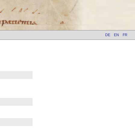
DE
EN
FR