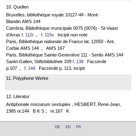
10. Quellen
Bruxelles, bibliothèque royale 10127-44 - Mont-
Blandin AMS 144
Cambrai, Bibliothèque municipale 0075 (0076) - St-Vaast
d’Arras
f. 112r
,
f. 115v
Incipit non noté
Paris, Bibliothèque nationale de France lat. 12050 - Ant.
Corbie AMS 144
, AMS 167
Paris, Bibliothèque Sainte-Geneviève 111 - Senlis AMS 144
Sankt-Gallen, Stiftsbibliothek 339
f. 138
Facsimilé
p.107
,
f. 144
Facsimilé p. 113, incipit
11. Polyphone Werke
12. Literatur
Antiphonale missarum sextuplex , HESBERT, René-Jean,
1985 nr.144 B K S ;
nr.167 K
DE
EN
FR