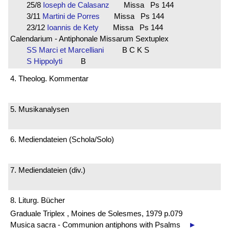
25/8
Ioseph de Calasanz
Missa Ps 144
3/11
Martini de Porres
Missa Ps 144
23/12
Ioannis de Kety
Missa Ps 144
Calendarium - Antiphonale Missarum Sextuplex
SS Marci et Marcelliani
B C K S
S Hippolyti
B
4. Theolog. Kommentar
5. Musikanalysen
6. Mediendateien (Schola/Solo)
7. Mediendateien (div.)
8. Liturg. Bücher
Graduale Triplex , Moines de Solesmes, 1979 p.079
Musica sacra - Communion antiphons with Psalms
►