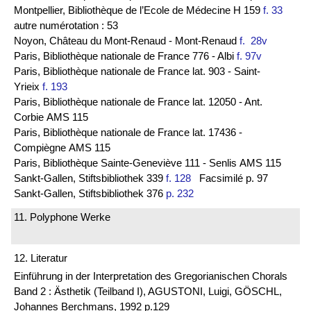
Montpellier, Bibliothèque de l’Ecole de Médecine H 159
f. 33
autre numérotation : 53
Noyon, Château du Mont-Renaud - Mont-Renaud
f. 28v
Paris, Bibliothèque nationale de France 776 - Albi
f. 97v
Paris, Bibliothèque nationale de France lat. 903 - Saint-
Yrieix
f. 193
Paris, Bibliothèque nationale de France lat. 12050 - Ant.
Corbie AMS 115
Paris, Bibliothèque nationale de France lat. 17436 -
Compiègne AMS 115
Paris, Bibliothèque Sainte-Geneviève 111 - Senlis AMS 115
Sankt-Gallen, Stiftsbibliothek 339
f. 128
Facsimilé p. 97
Sankt-Gallen, Stiftsbibliothek 376
p. 232
11. Polyphone Werke
12. Literatur
Einführung in der Interpretation des Gregorianischen Chorals
Band 2 : Ästhetik (Teilband I), AGUSTONI, Luigi, GÖSCHL,
Johannes Berchmans, 1992 p.129