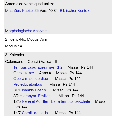
Amen dico vobis quod uni ex ...
Matthäus
Kapitel 25
Vers 40.34
Biblischer Kontext
Morphologische Analyse
2. Ident.-Nr., Modus, Anm.
Modus : 4
3. Kalender
Calendarium Concilii Vaticani II
Tempus quadragesimae 1,2
Missa Ps 144
Christus rex
Anno A Missa Ps 144
Opera misericordiae
Missa Ps 144
Pro educatoribus
Missa Ps 144
31/1
Ioannis Bosco
Missa Ps 144
8/2
Hieronymi Emiliani
Missa Ps 144
12/5
Nerei et Achillei Extra tempus paschale
Missa
Ps 144
14/7
Camilli de Lellis
Missa Ps 144