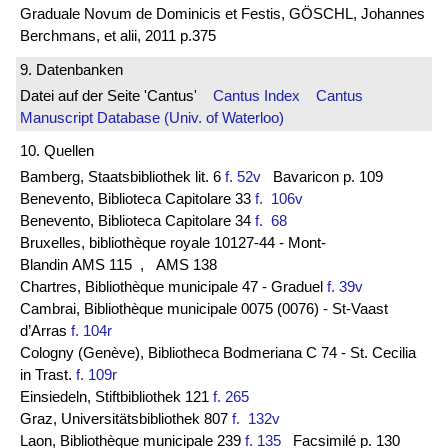
Graduale Novum de Dominicis et Festis, GÖSCHL, Johannes
Berchmans, et alii, 2011 p.375
9. Datenbanken
Datei auf der Seite 'Cantus'
Cantus Index
Cantus
Manuscript Database (Univ. of Waterloo)
10. Quellen
Bamberg, Staatsbibliothek lit. 6
f. 52v
Bavaricon p. 109
Benevento, Biblioteca Capitolare 33
f. 106v
Benevento, Biblioteca Capitolare 34
f. 68
Bruxelles, bibliothèque royale 10127-44 - Mont-
Blandin AMS 115
, AMS 138
Chartres, Bibliothèque municipale 47 - Graduel
f. 39v
Cambrai, Bibliothèque municipale 0075 (0076) - St-Vaast
d’Arras
f. 104r
Cologny (Genève), Bibliotheca Bodmeriana C 74 - St. Cecilia
in Trast.
f. 109r
Einsiedeln, Stiftbibliothek 121
f. 265
Graz, Universitätsbibliothek 807
f. 132v
Laon, Bibliothèque municipale 239
f. 135
Facsimilé p. 130