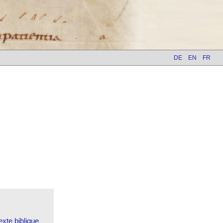
DE
EN
FR
xte biblique