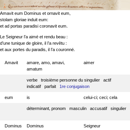
Amavit eum Dominus et ornavit eum,
stolam gloriae induit eum:
et ad portas paradisi coronavit eum.
Le Seigneur l’a aimé et rendu beau :
d’une tunique de gloire, il l’a revêtu :
et aux portes du paradis, il l’a couronné.
Amavit
amare, amo, amavi,
aimer
amatum
verbe troisième personne du singulier actif
indicatif parfait
1re conjugaison
eum
is
celui-ci; ceci; cela
déterminant, pronom masculin accusatif singulier
Dominus
Dominus
Seigneur