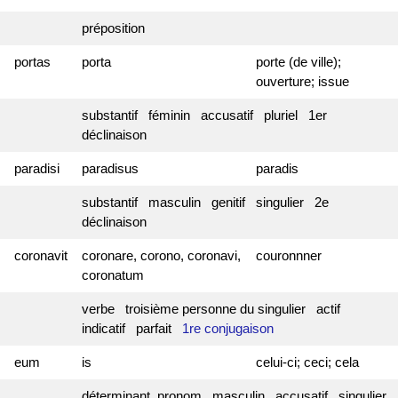
préposition
portas
porta
porte (de ville);
ouverture; issue
substantif féminin accusatif pluriel 1er
déclinaison
paradisi
paradisus
paradis
substantif masculin genitif singulier 2e
déclinaison
coronavit
coronare, corono, coronavi,
couronnner
coronatum
verbe troisième personne du singulier actif
indicatif parfait
1re conjugaison
eum
is
celui-ci; ceci; cela
déterminant, pronom masculin accusatif singulier