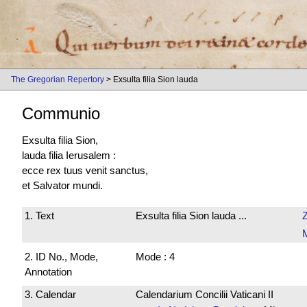
The Gregorian Repertory
> Exsulta filia Sion lauda
Communio
Exsulta filia Sion,
lauda filia Ierusalem :
ecce rex tuus venit sanctus,
et Salvator mundi.
1. Text
Exsulta filia Sion lauda ...
M
2. ID No., Mode,
Mode : 4
Annotation
3. Calendar
Calendarium Concilii Vaticani II