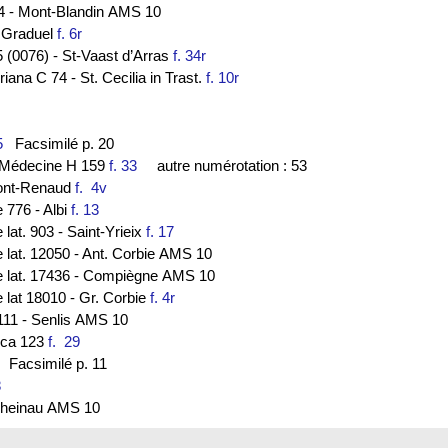
44 - Mont-Blandin AMS 10
- Graduel
f. 6r
 (0076) - St-Vaast d’Arras
f. 34r
ana C 74 - St. Cecilia in Trast.
f. 10r
4
5
Facsimilé p. 20
de Médecine H 159
f. 33
autre numérotation : 53
ont-Renaud
f. 4v
e 776 - Albi
f. 13
 lat. 903 - Saint-Yrieix
f. 17
e lat. 12050 - Ant. Corbie AMS 10
ce lat. 17436 - Compiègne AMS 10
e lat 18010 - Gr. Corbie
f. 4r
111 - Senlis AMS 10
lica 123
f. 29
Facsimilé p. 11
8
. Rheinau AMS 10