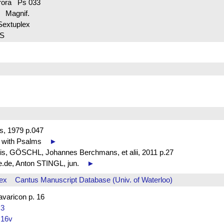
ora Ps 033
Magnif.
Sextuplex
 S
s, 1979 p.047
s with Psalms
►
is, GÖSCHL, Johannes Berchmans, et alii, 2011 p.27
be.de, Anton STINGL, jun.
►
ex
Cantus Manuscript Database (Univ. of Waterloo)
aricon p. 16
. 3
. 16v