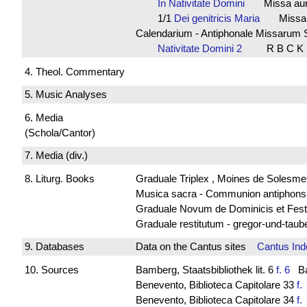
In Nativitate Domini
Missa aur
1/1
Dei genitricis Maria
Missa 
Calendarium - Antiphonale Missarum 
Nativitate Domini 2
R B C K
4. Theol. Commentary
5. Music Analyses
6. Media
(Schola/Cantor)
7. Media (div.)
8. Liturg. Books
Graduale Triplex , Moines de Solesme
Musica sacra - Communion antiphon
Graduale Novum de Dominicis et Fest
Graduale restitutum - gregor-und-tau
9. Databases
Data on the Cantus sites
Cantus Ind
10. Sources
Bamberg, Staatsbibliothek lit. 6
f. 6
Bav
Benevento, Biblioteca Capitolare 33
f
Benevento, Biblioteca Capitolare 34
f