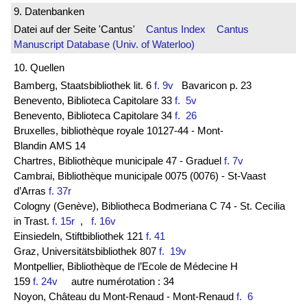
9. Datenbanken
Datei auf der Seite 'Cantus'
Cantus Index
Cantus
Manuscript Database (Univ. of Waterloo)
10. Quellen
Bamberg, Staatsbibliothek lit. 6
f. 9v
Bavaricon p. 23
Benevento, Biblioteca Capitolare 33
f. 5v
Benevento, Biblioteca Capitolare 34
f. 26
Bruxelles, bibliothèque royale 10127-44 - Mont-
Blandin AMS 14
Chartres, Bibliothèque municipale 47 - Graduel
f. 7v
Cambrai, Bibliothèque municipale 0075 (0076) - St-Vaast
d’Arras
f. 37r
Cologny (Genève), Bibliotheca Bodmeriana C 74 - St. Cecilia
in Trast.
f. 15r
,
f. 16v
Einsiedeln, Stiftbibliothek 121
f. 41
Graz, Universitätsbibliothek 807
f. 19v
Montpellier, Bibliothèque de l’Ecole de Médecine H
159
f. 24v
autre numérotation : 34
Noyon, Château du Mont-Renaud - Mont-Renaud
f. 6