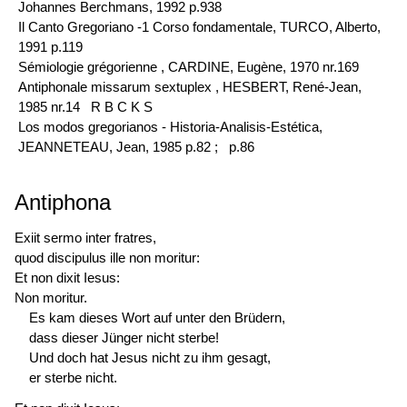
Johannes Berchmans, 1992 p.938
Il Canto Gregoriano -1 Corso fondamentale, TURCO, Alberto,
1991 p.119
Sémiologie grégorienne , CARDINE, Eugène, 1970 nr.169
Antiphonale missarum sextuplex , HESBERT, René-Jean,
1985 nr.14 R B C K S
Los modos gregorianos - Historia-Analisis-Estética,
JEANNETEAU, Jean, 1985 p.82 ;
p.86
Antiphona
Exiit sermo inter fratres,
quod discipulus ille non moritur:
Et non dixit Iesus:
Non moritur.
Es kam dieses Wort auf unter den Brüdern,
dass dieser Jünger nicht sterbe!
Und doch hat Jesus nicht zu ihm gesagt,
er sterbe nicht.