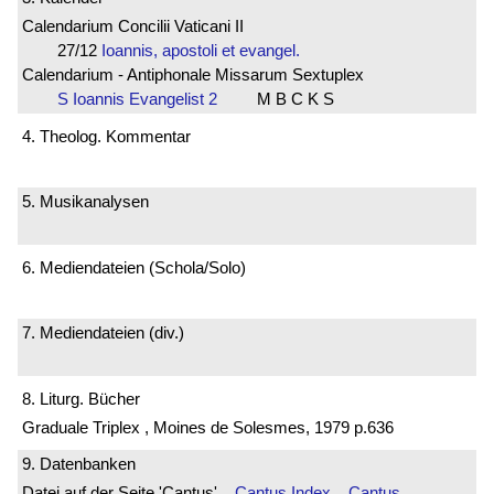
Calendarium Concilii Vaticani II
27/12
Ioannis, apostoli et evangel.
Calendarium - Antiphonale Missarum Sextuplex
S Ioannis Evangelist 2
M B C K S
4. Theolog. Kommentar
5. Musikanalysen
6. Mediendateien (Schola/Solo)
7. Mediendateien (div.)
8. Liturg. Bücher
Graduale Triplex , Moines de Solesmes, 1979 p.636
9. Datenbanken
Datei auf der Seite 'Cantus'
Cantus Index
Cantus