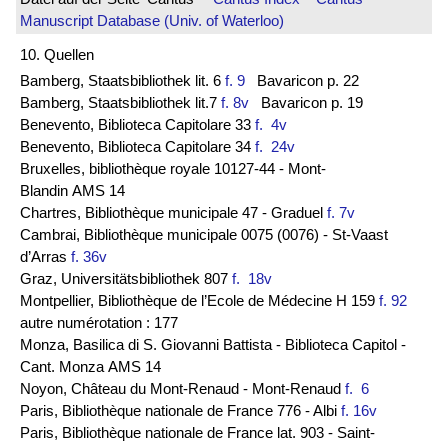
Manuscript Database (Univ. of Waterloo)
10. Quellen
Bamberg, Staatsbibliothek lit. 6
f. 9
Bavaricon p. 22
Bamberg, Staatsbibliothek lit.7
f. 8v
Bavaricon p. 19
Benevento, Biblioteca Capitolare 33
f. 4v
Benevento, Biblioteca Capitolare 34
f. 24v
Bruxelles, bibliothèque royale 10127-44 - Mont-
Blandin AMS 14
Chartres, Bibliothèque municipale 47 - Graduel
f. 7v
Cambrai, Bibliothèque municipale 0075 (0076) - St-Vaast
d’Arras
f. 36v
Graz, Universitätsbibliothek 807
f. 18v
Montpellier, Bibliothèque de l’Ecole de Médecine H 159
f. 92
autre numérotation : 177
Monza, Basilica di S. Giovanni Battista - Biblioteca Capitol -
Cant. Monza AMS 14
Noyon, Château du Mont-Renaud - Mont-Renaud
f. 6
Paris, Bibliothèque nationale de France 776 - Albi
f. 16v
Paris, Bibliothèque nationale de France lat. 903 - Saint-