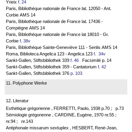
Yrieix
f. 24
Paris, Bibliothèque nationale de France lat. 12050 - Ant.
Corbie AMS 14
Paris, Bibliothèque nationale de France lat. 17436 -
Compiègne AMS 14
Paris, Bibliothèque nationale de France lat 18010 - Gr.
Corbie
f. 38v
Paris, Bibliothèque Sainte-Geneviève 111 - Senlis AMS 14
Roma, Biblioteca Angelica 123 - Angelica 123
f. 34v
Sankt-Gallen, Stiftsbibliothek 339
f. 46
Facsimilé p. 14
Sankt-Gallen, Stiftsbibliothek 359 - Cantatorium
f. 42
Sankt-Gallen, Stiftsbibliothek 376
p. 103
11. Polyphone Werke
12. Literatur
Esthétique grégorienne , FERRETTI, Paolo, 1938 p.70 ;
p.73
Sémiologie grégorienne , CARDINE, Eugène, 1970 nr.55 ;
nr.94 ;
nr.143
Antiphonale missarum sextuplex , HESBERT, René-Jean,