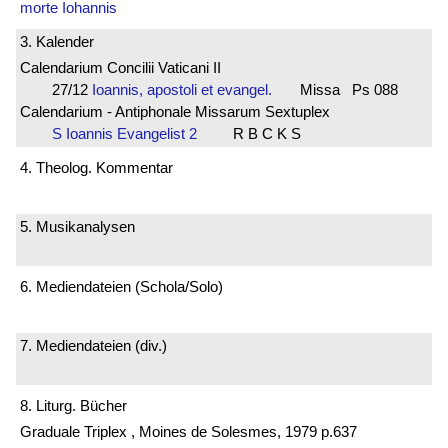
morte Iohannis
3. Kalender
Calendarium Concilii Vaticani II
27/12
Ioannis, apostoli et evangel.
Missa Ps 088
Calendarium - Antiphonale Missarum Sextuplex
S Ioannis Evangelist 2
R B C K S
4. Theolog. Kommentar
5. Musikanalysen
6. Mediendateien (Schola/Solo)
7. Mediendateien (div.)
8. Liturg. Bücher
Graduale Triplex , Moines de Solesmes, 1979 p.637