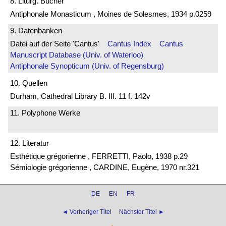
8. Liturg. Bücher
Antiphonale Monasticum , Moines de Solesmes, 1934 p.0259
9. Datenbanken
Datei auf der Seite 'Cantus'
Cantus Index
Cantus
Manuscript Database (Univ. of Waterloo)
Antiphonale Synopticum (Univ. of Regensburg)
10. Quellen
Durham, Cathedral Library B. III. 11 f. 142v
11. Polyphone Werke
12. Literatur
Esthétique grégorienne , FERRETTI, Paolo, 1938 p.29
Sémiologie grégorienne , CARDINE, Eugène, 1970 nr.321
DE
EN
FR
◄ Vorheriger Titel
Nächster Titel ►