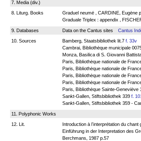
7. Media (div.)
8. Liturg. Books
Graduel neumé , CARDINE, Eugène p
Graduale Triplex : appendix , FISCHE
9. Databases
Data on the Cantus sites
Cantus Ind
10. Sources
Bamberg, Staatsbibliothek lit.7
f. 33v
B
Cambrai, Bibliothèque municipale 0075
Monza, Basilica di S. Giovanni Battist
Paris, Bibliothèque nationale de Franc
Paris, Bibliothèque nationale de Franc
Paris, Bibliothèque nationale de Fran
Paris, Bibliothèque nationale de Franc
Paris, Bibliothèque Sainte-Geneviève
Sankt-Gallen, Stiftsbibliothek 339
f. 10
Sankt-Gallen, Stiftsbibliothek 359 - C
11. Polyphonic Works
12. Lit.
Introduction à l'interprétation du chan
Einführung in der Interpretation de
Berchmans, 1987 p.57