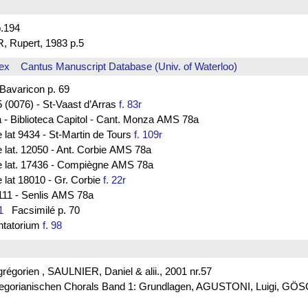
.194
R, Rupert, 1983 p.5
ex
Cantus Manuscript Database (Univ. of Waterloo)
avaricon p. 69
 (0076) - St-Vaast d’Arras
f. 83r
a - Biblioteca Capitol - Cant. Monza AMS 78a
e lat 9434 - St-Martin de Tours
f. 109r
e lat. 12050 - Ant. Corbie AMS 78a
ce lat. 17436 - Compiègne AMS 78a
e lat 18010 - Gr. Corbie
f. 22r
 111 - Senlis AMS 78a
1
Facsimilé p. 70
antatorium
f. 98
t grégorien , SAULNIER, Daniel & alii., 2001 nr.57
s Gregorianischen Chorals Band 1: Grundlagen, AGUSTONI, Luigi, G