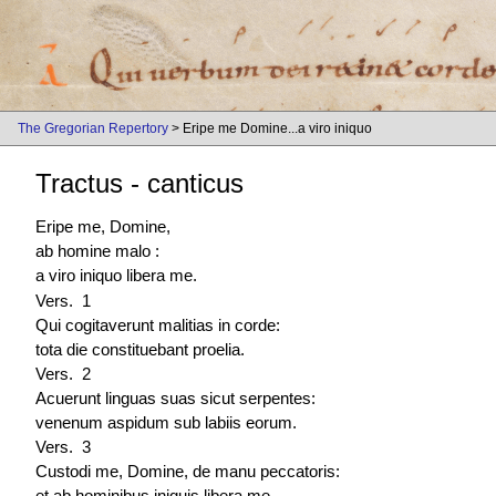
The Gregorian Repertory
> Eripe me Domine...a viro iniquo
Tractus - canticus
Eripe me, Domine,
ab homine malo :
a viro iniquo libera me.
Vers. 1
Qui cogitaverunt malitias in corde:
tota die constituebant proelia.
Vers. 2
Acuerunt linguas suas sicut serpentes:
venenum aspidum sub labiis eorum.
Vers. 3
Custodi me, Domine, de manu peccatoris:
et ab hominibus iniquis libera me.