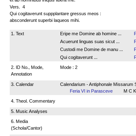
Vers. 4
Qui cogitaverunt suppplantare gressus meos :
absconderunt superbi laqueos mihi.
1. Text
Eripe me Domine ab homine ...
Acuerunt linguas suas sicut ...
Custodi me Domine de manu ...
Qui cogitaverunt ...
2. ID No., Mode,
Mode : 2
Annotation
3. Calendar
Calendarium - Antiphonale Missarum 
Feria VI in Parasceve
M C K
4. Theol. Commentary
5. Music Analyses
6. Media
(Schola/Cantor)