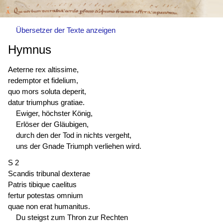
Übersetzer der Texte anzeigen
Hymnus
Aeterne rex altissime,
redemptor et fidelium,
quo mors soluta deperit,
datur triumphus gratiae.
Ewiger, höchster König,
Erlöser der Gläubigen,
durch den der Tod in nichts vergeht,
uns der Gnade Triumph verliehen wird.
S 2
Scandis tribunal dexterae
Patris tibique caelitus
fertur potestas omnium
quae non erat humanitus.
Du steigst zum Thron zur Rechten