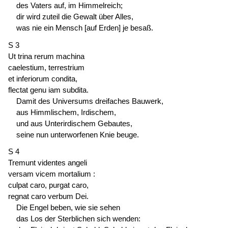
des Vaters auf, im Himmelreich;
dir wird zuteil die Gewalt über Alles,
was nie ein Mensch [auf Erden] je besaß.
S 3
Ut trina rerum machina
caelestium, terrestrium
et inferiorum condita,
flectat genu iam subdita.
Damit des Universums dreifaches Bauwerk,
aus Himmlischem, Irdischem,
und aus Unterirdischem Gebautes,
seine nun unterworfenen Knie beuge.
S 4
Tremunt videntes angeli
versam vicem mortalium :
culpat caro, purgat caro,
regnat caro verbum Dei.
Die Engel beben, wie sie sehen
das Los der Sterblichen sich wenden: