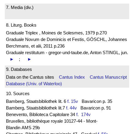
7. Media (div.)
8. Liturg. Books
Graduale Triplex , Moines de Solesmes, 1979 p.270
Graduale Novum de Dominicis et Festis, GÖSCHL, Johannes
Berchmans, et alii, 2011 p.236
Graduale restitutum - gregor-und-taube.de, Anton STINGL, jun.
►
;
►
9. Databases
Data on the Cantus sites
Cantus Index
Cantus Manuscript
Database (Univ. of Waterloo)
10. Sources
Bamberg, Staatsbibliothek lit. 6
f. 15v
Bavaricon p. 35
Bamberg, Staatsbibliothek lit.7
f. 44v
Bavaricon p. 91
Benevento, Biblioteca Capitolare 34
f. 174v
Bruxelles, bibliothèque royale 10127-44 - Mont-
Blandin AMS 29b