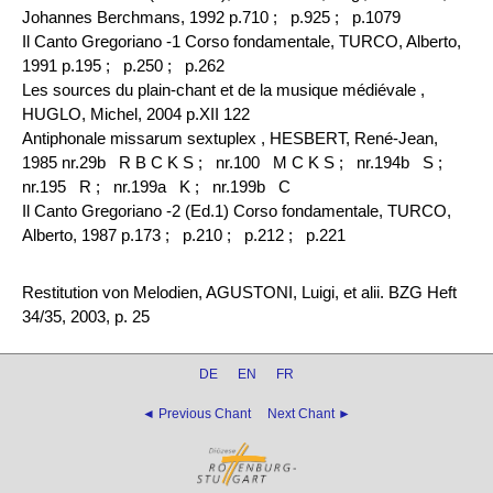
Johannes Berchmans, 1992 p.710 ;
p.925 ;
p.1079
Il Canto Gregoriano -1 Corso fondamentale, TURCO, Alberto,
1991 p.195 ;
p.250 ;
p.262
Les sources du plain-chant et de la musique médiévale ,
HUGLO, Michel, 2004 p.XII 122
Antiphonale missarum sextuplex , HESBERT, René-Jean,
1985 nr.29b R B C K S ;
nr.100 M C K S ;
nr.194b S ;
nr.195 R ;
nr.199a K ;
nr.199b C
Il Canto Gregoriano -2 (Ed.1) Corso fondamentale, TURCO,
Alberto, 1987 p.173 ;
p.210 ;
p.212 ;
p.221
Restitution von Melodien, AGUSTONI, Luigi, et alii. BZG Heft
34/35, 2003, p. 25
DE
EN
FR
◄ Previous Chant
Next Chant ►