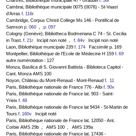
Chartres, Bibliothèque municipale 47 - Graduel
f. 56r
Cambrai, Bibliothèque municipale 0075 (0076) - St-Vaast
d’Arras
f. 116r
Cambridge, Corpus Christi College Ms 146 - Pontifical de
Samson
p. 060
,
p. 097
Cologny (Genève), Bibliotheca Bodmeriana C 74 - St. Cecilia
in Trast.
f. 21r
Incipit non noté
,
f. 84v
Incipit non noté
Laon, Bibliothèque municipale 239
f. 174
Facsimilé p. 169
Montpellier, Bibliothèque de l’Ecole de Médecine H 159
f. 69
autre numérotation : 127
Monza, Basilica di S. Giovanni Battista - Biblioteca Capitol -
Cant. Monza AMS 100
Noyon, Château du Mont-Renaud - Mont-Renaud
f. 11
Paris, Bibliothèque nationale de France 776 - Albi
f. 90v
Paris, Bibliothèque nationale de France lat. 903 - Saint-
Yrieix
f. 48
Paris, Bibliothèque nationale de France lat 9434 - St-Martin de
Tours
f. 160v
Incipit noté
Paris, Bibliothèque nationale de France lat. 12050 - Ant.
Corbie AMS 29b
, AMS 100
, AMS 199a
Paris, Bibliothèque nationale de France lat. 17436 -