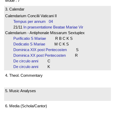
Mode : 7
3. Calendar
Calendarium Concilii Vaticani II
Tempus per annum 04
21/11
In praesentatione Beatae Mariae Vir
Calendarium - Antiphonale Missarum Sextuplex
Purificatio S Mariae
R B C K S
Dedicatio S Mariae
M C K S
Dominica XIX post Pentecosten
S
Dominica XX post Pentecosten
R
De circulo anni
C
De circulo anni
K
4. Theol. Commentary
5. Music Analyses
6. Media (Schola/Cantor)