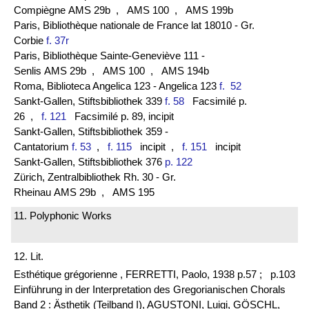
Compiègne AMS 29b
, AMS 100
, AMS 199b
Paris, Bibliothèque nationale de France lat 18010 - Gr.
Corbie
f. 37r
Paris, Bibliothèque Sainte-Geneviève 111 -
Senlis AMS 29b
, AMS 100
, AMS 194b
Roma, Biblioteca Angelica 123 - Angelica 123
f. 52
Sankt-Gallen, Stiftsbibliothek 339
f. 58
Facsimilé p.
26
,
f. 121
Facsimilé p. 89, incipit
Sankt-Gallen, Stiftsbibliothek 359 -
Cantatorium
f. 53
,
f. 115
incipit
,
f. 151
incipit
Sankt-Gallen, Stiftsbibliothek 376
p. 122
Zürich, Zentralbibliothek Rh. 30 - Gr.
Rheinau AMS 29b
, AMS 195
11. Polyphonic Works
12. Lit.
Esthétique grégorienne , FERRETTI, Paolo, 1938 p.57 ;
p.103
Einführung in der Interpretation des Gregorianischen Chorals
Band 2 : Ästhetik (Teilband I), AGUSTONI, Luigi, GÖSCHL,