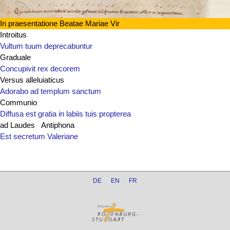
In praesentatione Beatae Mariae Vir
Introitus
Vultum tuum deprecabuntur
Graduale
Concupivit rex decorem
Versus alleluiaticus
Adorabo ad templum sanctum
Communio
Diffusa est gratia in labiis tuis propterea
ad Laudes Antiphona
Est secretum Valeriane
DE
EN
FR